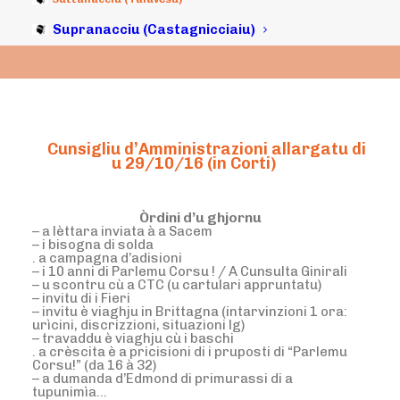
Supranacciu (Castagnicciaiu)
Cunsigliu d’Amministrazioni allargatu di
u 29/10/16 (in Corti)
Òrdini d’u ghjornu
– a lèttara inviata à a Sacem
– i bisogna di solda
. a campagna d’adisioni
– i 10 anni di Parlemu Corsu ! / A Cunsulta Ginirali
– u scontru cù a CTC (u cartulari appruntatu)
– invitu di i Fieri
– invitu è viaghju in Brittagna (intarvinzioni 1 ora:
urìcini, discrizzioni, situazioni lg)
– travaddu è viaghju cù i baschi
. a crèscita è a pricisioni di i pruposti di “Parlemu
Corsu!” (da 16 à 32)
– a dumanda d’Edmond di primurassi di a
tupunimìa…