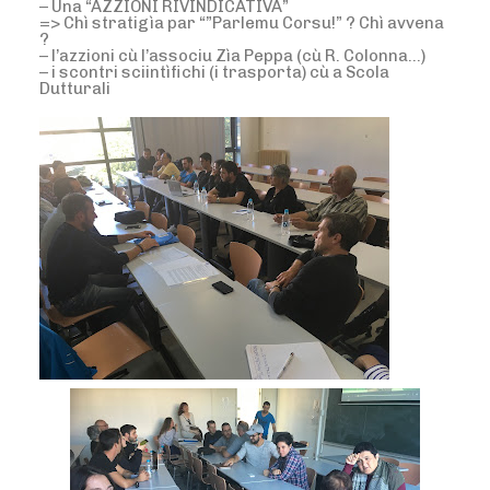
– Una “AZZIONI RIVINDICATIVA”
=> Chì stratigìa par “”Parlemu Corsu!” ? Chì avvena
?
– l’azzioni cù l’associu Zìa Peppa (cù R. Colonna…)
– i scontri sciintìfichi (i trasporta) cù a Scola
Dutturali