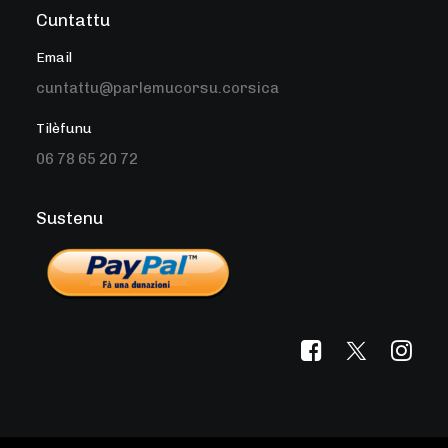
Cuntattu
Email
cuntattu@parlemucorsu.corsica
Tilèfunu
06 78 65 20 72
Sustenu