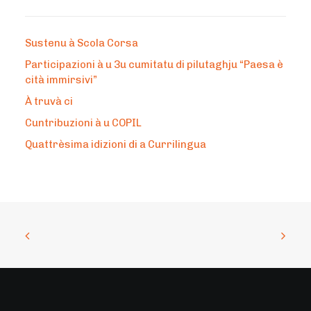
Sustenu à Scola Corsa
Participazioni à u 3u cumitatu di pilutaghju “Paesa è
cità immirsivi”
À truvà ci
Cuntribuzioni à u COPIL
Quattrèsima idizioni di a Currilingua