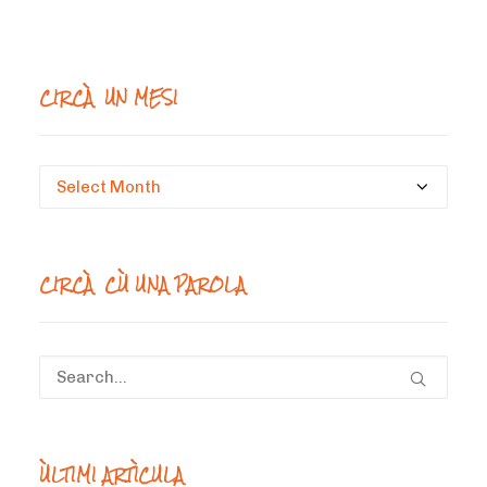
CIRCÀ UN MESI
Circà
un
mesi
CIRCÀ CÙ UNA PAROLA
ÙLTIMI ARTÌCULA