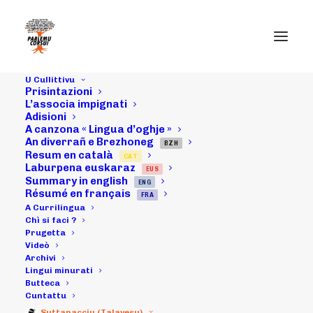
U Cullittivu
Prisintazioni
L’associa impignati
Adisioni
A canzona « Lingua d’oghje »
An diverrañ e Brezhoneg
BZH
Resum en català
CAT
Laburpena euskaraz
EUS
29/10/16 : CA, in
Summary in english
ENG
Résumé en français
FRA
Corti
A Currilingua
Chì si faci ?
Prugetta
Videò
Archivi
30/10/2016
|
IN
ARCHIVI
|
BY
MICHELI LECCIA
Lingui minurati
Butteca
Cuntattu
Suttanacciu (Talavesu)