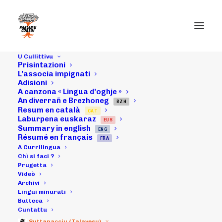
U Cullittivu
Prisintazioni
L’associa impignati
Adisioni
A canzona « Lingua d’oghje »
29/05/21 : A
An diverrañ e Brezhoneg
BZH
Resum en català
CAT
CURRILINGUA,
Laburpena euskaraz
EUS
Summary in english
ENG
Màghjini
Résumé en français
FRA
A Currilingua
VìaStella è
Chì si faci ?
Prugetta
Videò
TelePaese
Archivi
Lingui minurati
Butteca
Cuntattu
05/06/2021
|
IN
ARCHIVI
|
BY
MICHELI LECCIA
Suttanacciu (Talavesu)