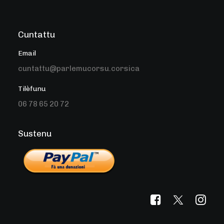
Cuntattu
Email
cuntattu@parlemucorsu.corsica
Tilèfunu
06 78 65 20 72
Sustenu