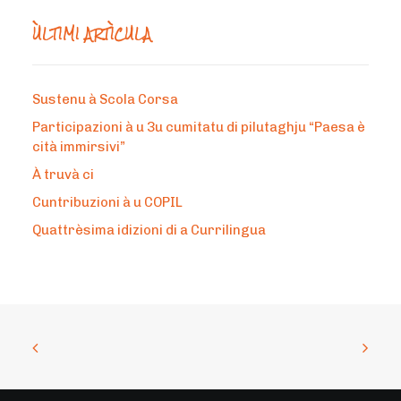
ÙLTIMI ARTÌCULA
Sustenu à Scola Corsa
Participazioni à u 3u cumitatu di pilutaghju “Paesa è
cità immirsivi”
À truvà ci
Cuntribuzioni à u COPIL
Quattrèsima idizioni di a Currilingua