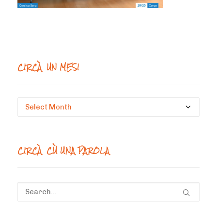
CIRCÀ UN MESI
Circà
un
mesi
CIRCÀ CÙ UNA PAROLA