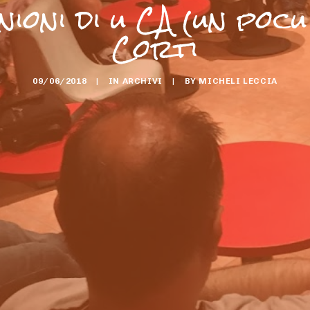
nioni di u CA (un poc
Corti
09/06/2018
|
IN
ARCHIVI
|
BY
MICHELI LECCIA