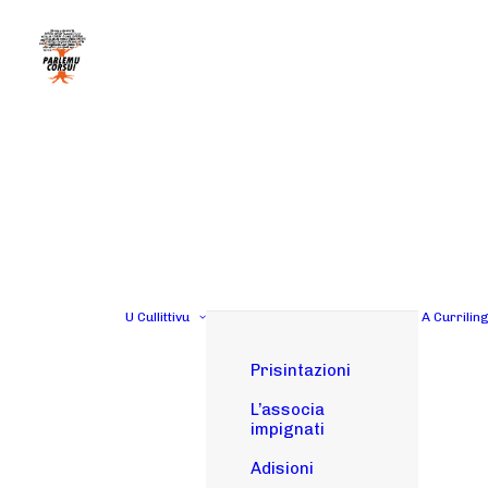
U Cullittivu
A Currilin
Prisintazioni
L’associa
impignati
Adisioni