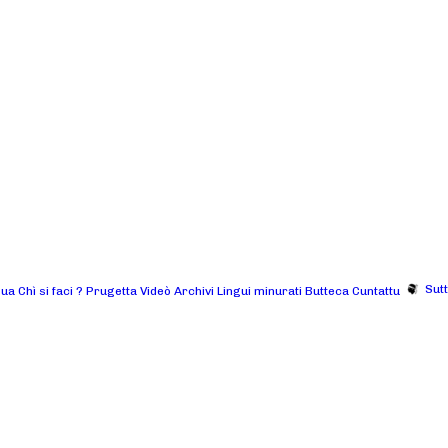
Sut
gua
Chì si faci ?
Prugetta
Videò
Archivi
Lingui minurati
Butteca
Cuntattu