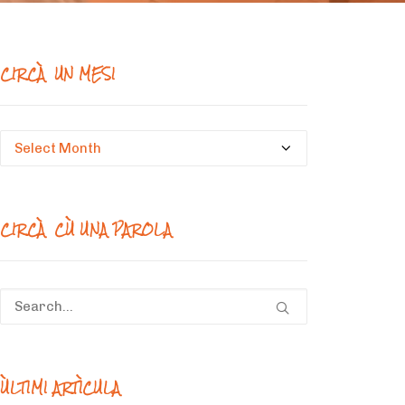
CIRCÀ UN MESI
Circà
un
mesi
CIRCÀ CÙ UNA PAROLA
ÙLTIMI ARTÌCULA