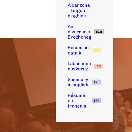
A canzona
« Lingua
d’oghje »
An
diverrañ e
BZH
Brezhoneg
Resum en
CAT
català
Laburpena
EUS
euskaraz
Summary
ENG
in english
Résumé
en
FRA
français