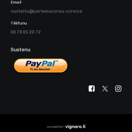
Email
cuntattu@parlemucorsu.corsica
Tilèfunu
06 78 65 20 72
Sustenu