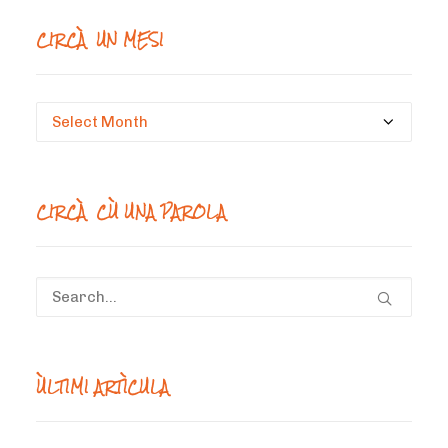
CIRCÀ UN MESI
Circà
un
mesi
CIRCÀ CÙ UNA PAROLA
ÙLTIMI ARTÌCULA