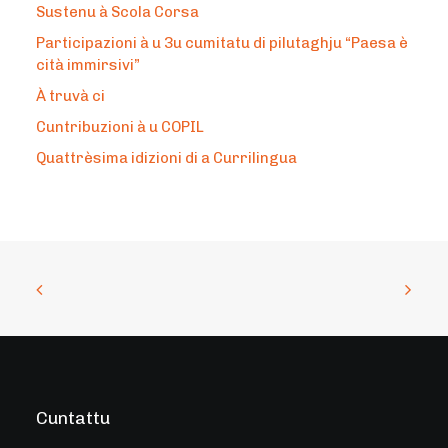
Sustenu à Scola Corsa
Participazioni à u 3u cumitatu di pilutaghju “Paesa è
cità immirsivi”
À truvà ci
Cuntribuzioni à u COPIL
Quattrèsima idizioni di a Currilingua
Cuntattu