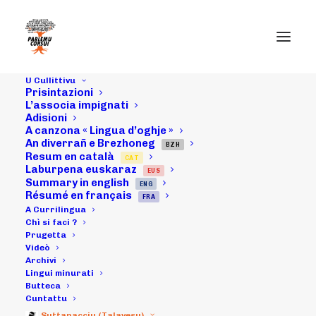
U Cullittivu
Prisintazioni
L’associa impignati
Adisioni
A canzona « Lingua d’oghje »
28/05/22 :
An diverrañ e Brezhoneg
BZH
Resum en català
CAT
Cunfarenza in
Laburpena euskaraz
EUS
Summary in english
ENG
Aleria... è
Résumé en français
FRA
A Currilingua
ringraziamenta
Chì si faci ?
Prugetta
Videò
di FIURA MOSSA
Archivi
Lingui minurati
Butteca
Cuntattu
29/05/2022
|
IN
ARCHIVI
|
BY
MICHELI LECCIA
Suttanacciu (Talavesu)