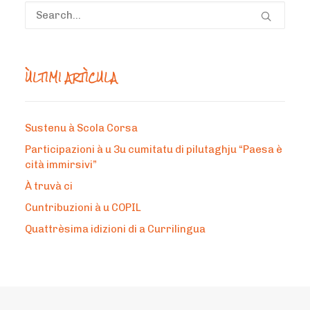
ÙLTIMI ARTÌCULA
Sustenu à Scola Corsa
Participazioni à u 3u cumitatu di pilutaghju “Paesa è
cità immirsivi”
À truvà ci
Cuntribuzioni à u COPIL
Quattrèsima idizioni di a Currilingua