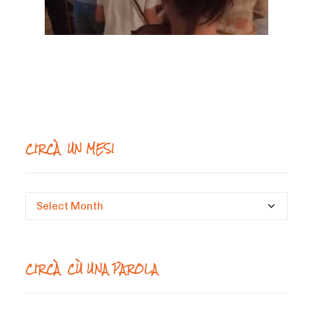
CIRCÀ UN MESI
Circà
un
mesi
CIRCÀ CÙ UNA PAROLA