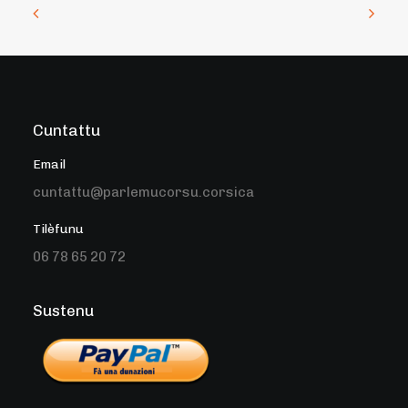
Cuntattu
Email
cuntattu@parlemucorsu.corsica
Tilèfunu
06 78 65 20 72
Sustenu