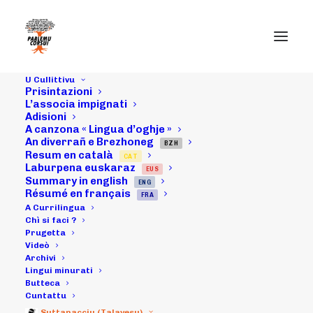
U Cullittivu
Prisintazioni
L’associa impignati
Adisioni
A canzona « Lingua d’oghje »
25/07/17 :
An diverrañ e Brezhoneg
BZH
Resum en català
CAT
Scontru cù
Laburpena euskaraz
EUS
Summary in english
ENG
l'associu bascu
Résumé en français
FRA
A Currilingua
Irrintzina in
Chì si faci ?
Prugetta
Videò
Conca
Archivi
Lingui minurati
Butteca
Cuntattu
28/07/2017
|
IN
ARCHIVI
|
BY
MICHELI LECCIA
Suttanacciu (Talavesu)