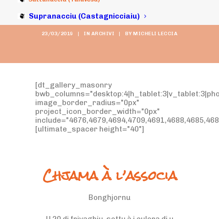
6a à a Tarminali”
Supranacciu (Castagnicciaiu)
23/03/2019
|
IN
ARCHIVI
|
BY
MICHELI LECCIA
[dt_gallery_masonry
bwb_columns="desktop:4|h_tablet:3|v_tablet:3|pho
image_border_radius="0px"
project_icon_border_width="0px"
include="4676,4679,4694,4709,4691,4688,4685,468
[ultimate_spacer height="40"]
Chjama à l’associa
Bonghjornu