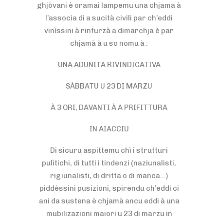
ghjòvani è oramai lampemu una chjama à
l’associa di a sucità civili par ch’eddi
vinìssini à rinfurzà a dimarchja è par
chjamà à u so nomu à :
UNA ADUNITA RIVINDICATIVA
SÀBBATU U 23 DI MARZU
À 3 ORI, DAVANTI À A PRIFITTURA
IN AIACCIU
Di sicuru aspittemu chì i strutturi
pulìtichi, di tutti i tindenzi (naziunalisti,
rigiunalisti, di dritta o di manca…)
piddèssini pusizioni, spirendu ch’eddi ci
ani da sustena è chjamà ancu eddi à una
mubilizazioni maiori u 23 di marzu in