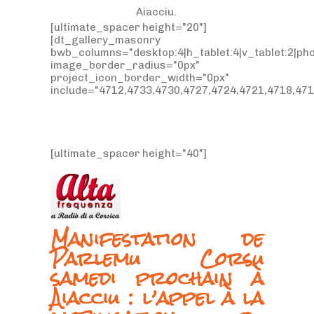
Aiacciu.
[ultimate_spacer height="20"]
[dt_gallery_masonry
bwb_columns="desktop:4|h_tablet:4|v_tablet:2|pho
image_border_radius="0px"
project_icon_border_width="0px"
include="4712,4733,4730,4727,4724,4721,4718,471
[ultimate_spacer height="40"]
Manifestation de
Parlemu Corsu
samedi prochain à
Aiacciu : l’appel à la