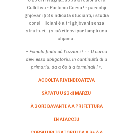
U 20 di frivaghju, sottu à i culora di u
Cullittivu « Parlemu Corsu ! » parechji
ghjòvani (i 3 sindicata studianti, i studia
corsi, i liciani è altri ghjòvani senza
strutturi…) si sò ritrovi par lampà una
chjama :
« Fèmula finita cù l’uzzioni ! » « U corsu
devi essa ubligatoriu, in cuntinuità di u
primariu, da a 6a à a tarminali ! ».
ACCOLTA RIVINDICATIVA
SÀPATU U 23 di MARZU
À 3 ORI DAVANTI À A PRIFITTURA
IN AIACCIU
CORSU UBLIGATORIU DA A 6a À A