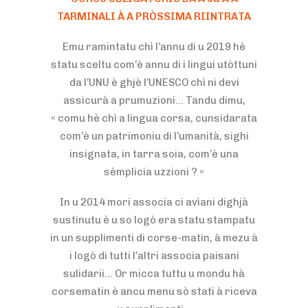
TARMINALI À A PRÒSSIMA RIINTRATA
Emu ramintatu chì l’annu di u 2019 hè
statu sceltu com’è annu di i lingui utòttuni
da l’UNU è ghjè l’UNESCO chì ni devi
assicurà a prumuzioni… Tandu dimu,
« comu hè chì a lingua corsa, cunsidarata
com’è un patrimoniu di l’umanità, sighi
insignata, in tarra soia, com’è una
sèmplicia uzzioni ? »
In u 2014 mori associa ci avìani dighjà
sustinutu è u so logò era statu stampatu
in un supplimenti di corse-matin, à mezu à
i logò di tutti l’altri associa paisani
sulidarii… Or micca tuttu u mondu hà
corsematin è ancu menu sò stati à riceva