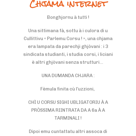
Chjama internet
Bonghjornu à tutti !
Una sittimana fà, sottu à i culora di u
Cullittivu « Parlemu Corsu ! », una chjama
era lampata da parechji ghjòvani : i 3
sindicata studianti, i studia corsi, i liciani
è altri ghjòvani senza strutturi…
UNA DUMANDA CHJARA :
Fèmula finita cù l’uzzioni,
CHÌ U CORSU SIGHI UBLIGATORIU À A
PRÒSSIMA RIINTRATA DA A 6a À A
TARMINALI !
Dipoi emu cuntattatu altri assoca di