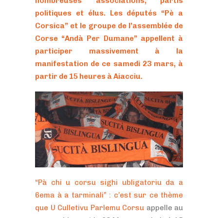
nombreuses associations, partis
politiques et élus. Les députés “Pè a
Corsica” et le groupe de l’assemblée de
Corse “Andà Per Dumane” appellent à
participer massivement à la
manifestation de ce samedi 23 mars, à
partir de 15 heures à Aiacciu.
“
Pà
chi u corsu sighi
ubligatoriu
da a
6ema
à a
tarminali
” : c’est sur ce thème
que U
Culletivu
Parlemu Corsu
appelle au