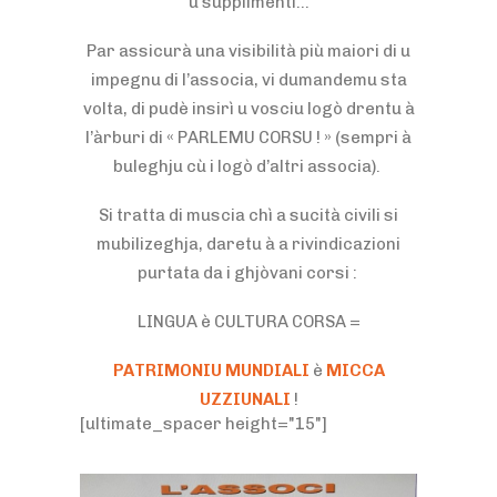
u supplimenti…
Par assicurà una visibilità più maiori di u
impegnu di l’associa, vi dumandemu sta
volta, di pudè insirì u vosciu logò drentu à
l’àrburi di « PARLEMU CORSU ! » (sempri à
buleghju cù i logò d’altri associa).
Si tratta di muscia chì a sucità civili si
mubilizeghja, daretu à a rivindicazioni
purtata da i ghjòvani corsi :
LINGUA è CULTURA CORSA =
PATRIMONIU MUNDIALI
è
MICCA
UZZIUNALI
!
[ultimate_spacer height="15"]