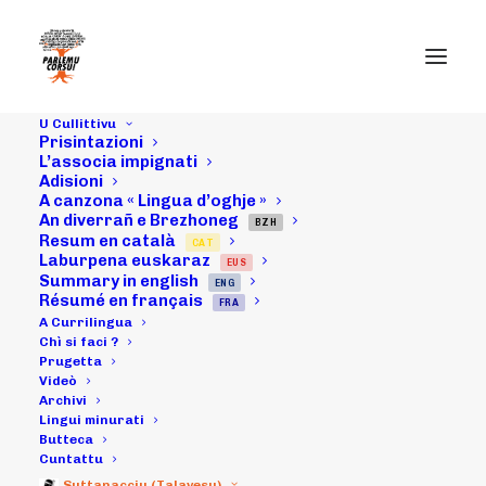
U Cullittivu
Prisintazioni
23/03/19 :
L’associa impignati
Adisioni
A canzona « Lingua d’oghje »
Accolta
An diverrañ e Brezhoneg
BZH
Resum en català
CAT
rivindicativa
Laburpena euskaraz
EUS
Summary in english
ENG
davanti à a
Résumé en français
FRA
A Currilingua
Prifittura in
Chì si faci ?
Prugetta
Videò
Aiacciu : “Corsu
Archivi
Lingui minurati
ubligatoriu da a
Butteca
Cuntattu
Suttanacciu (Talavesu)