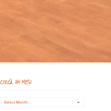
CIRCÀ UN MESI
Circà
un