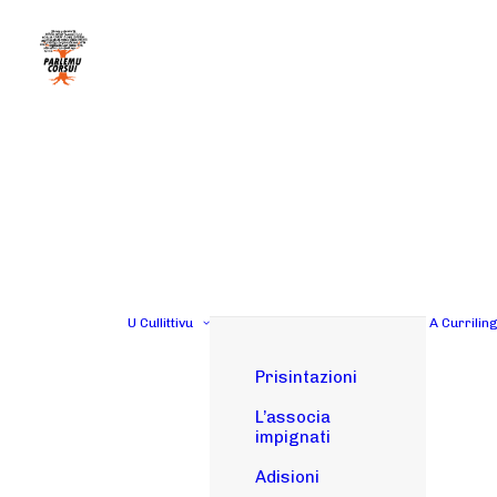
U Cullittivu
A Currilin
Prisintazioni
L’associa
impignati
Adisioni