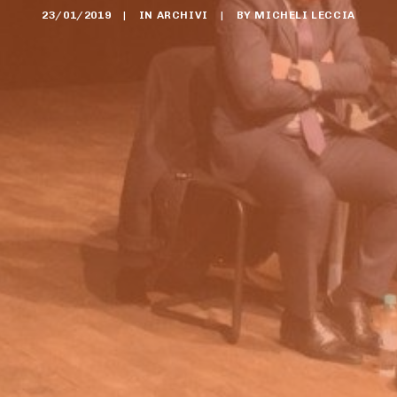
23/01/2019
|
IN
ARCHIVI
|
BY
MICHELI LECCIA