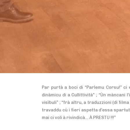
Par purtà a boci di “Parlemu Corsu!” ci
dinàmicu di a Cullittività” ; “Ùn màncani l’i
visìbuli” ; “frà altru, a traduzzioni (di film
travaddu cù i fieri aspetta d’essa spartutu
mai ci voli à rivindicà… À PRESTU !!!”