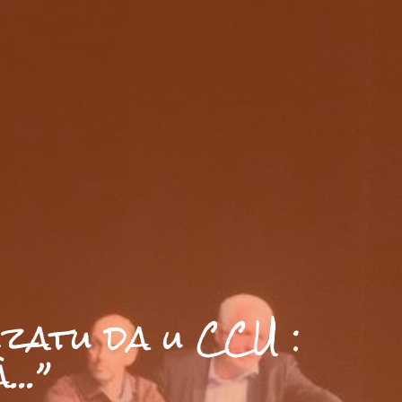
izatu da u CCU :
..”