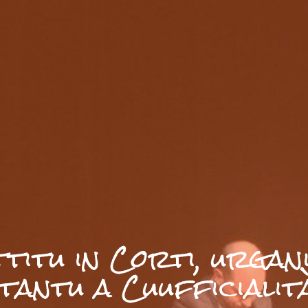
ttitu in Corti, urgan
ntantu a Cuufficialità.