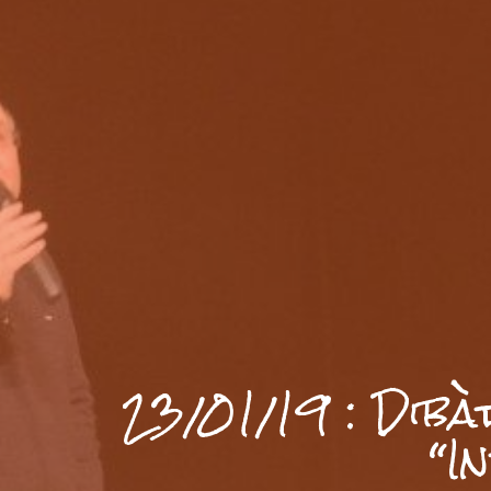
23/01/19 : Dibà
“I