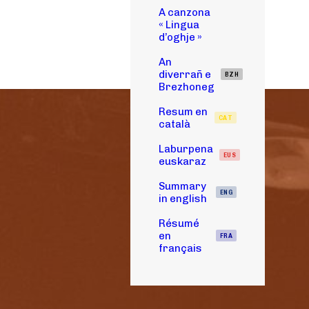
A canzona
« Lingua
d’oghje »
An
diverrañ e
BZH
Brezhoneg
Resum en
CAT
català
Laburpena
EUS
euskaraz
Summary
ENG
in english
Résumé
en
FRA
français