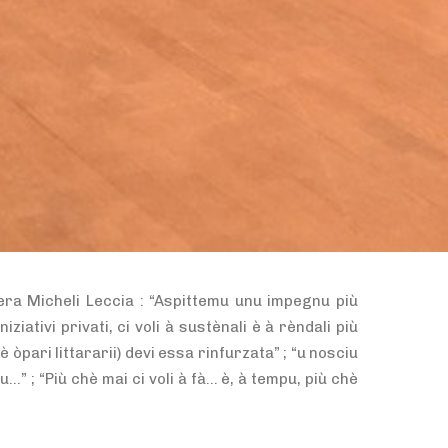
 era Micheli Leccia : “Aspittemu unu impegnu più
niziativi privati, ci voli à sustènali è à rèndali più
a è òpari littararii) devi essa rinfurzata” ; “u nosciu
…” ; “Più chè mai ci voli à fà… è, à tempu, più chè