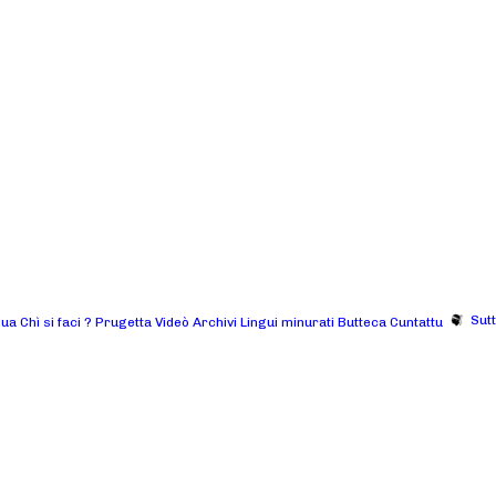
Sut
gua
Chì si faci ?
Prugetta
Videò
Archivi
Lingui minurati
Butteca
Cuntattu