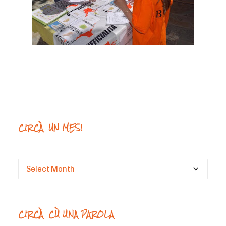
CIRCÀ UN MESI
Circà
un
mesi
CIRCÀ CÙ UNA PAROLA