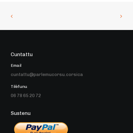
Cuntattu
Email
cuntattu@parlemucorsu.corsica
Tilèfunu
06 78 65 20 72
Sustenu