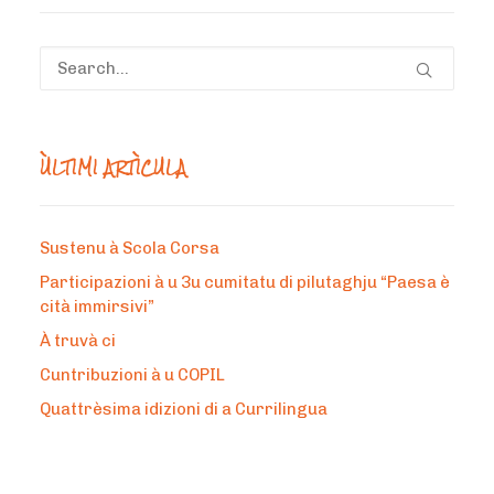
ÙLTIMI ARTÌCULA
Sustenu à Scola Corsa
Participazioni à u 3u cumitatu di pilutaghju “Paesa è
cità immirsivi”
À truvà ci
Cuntribuzioni à u COPIL
Quattrèsima idizioni di a Currilingua