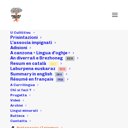
U Cullittivu
Prisintazioni
21/05/16 :
L’associa impignati
Adisioni
A canzona « Lingua d’oghje »
animazioni
An diverrañ e Brezhoneg
BZH
Resum en català
CAT
"Parlemu
Laburpena euskaraz
EUS
Summary in english
ENG
Corsu!" di u
Résumé en français
FRA
A Currilingua
marcatu di
Chì si faci ?
Prugetta
Videò
Bastìa (in u
Archivi
Lingui minurati
quatru d'una
Butteca
Cuntattu
Suttanacciu (Talavesu)