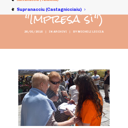
ghjurnata ADEC
Supranacciu (Castagnicciaiu)
"Impresa sì")
26/05/2016
|
IN
ARCHIVI
|
BY
MICHELI LECCIA