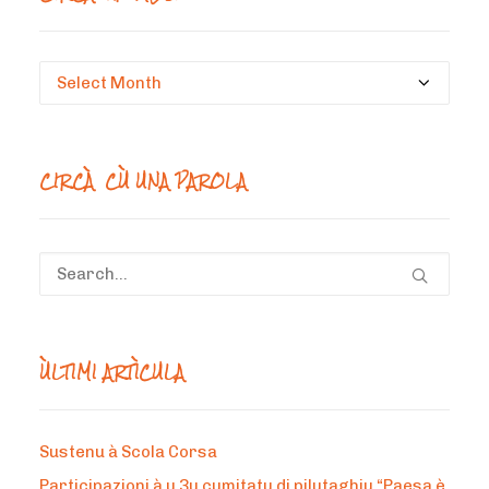
Circà
un
mesi
CIRCÀ CÙ UNA PAROLA
ÙLTIMI ARTÌCULA
Sustenu à Scola Corsa
Participazioni à u 3u cumitatu di pilutaghju “Paesa è