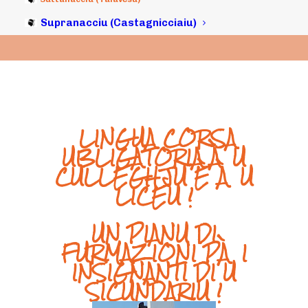
Supranacciu (Castagnicciaiu)
LINGUA CORSA
UBLIGATORIA À U
CULLEGHJU È À U
LICEU !
UN PIANU DI
FURMAZIONI PÀ I
INSIGNANTI DI U
SICUNDARIU !