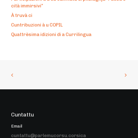
cità immirsivi”
À truvà ci
Cuntribuzioni à u COPIL
Quattrèsima idizioni di a Currilingua
Cuntattu
Email
cuntattu@parlemucorsu.corsica