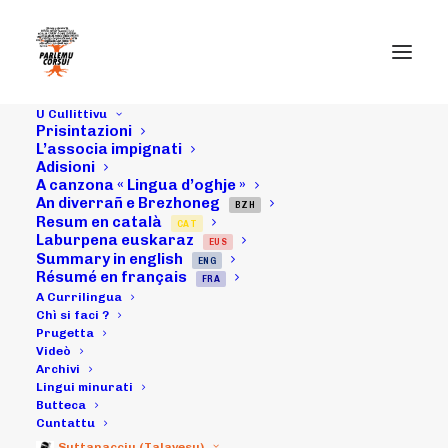
U Cullittivu
Prisintazioni
L’associa impignati
Adisioni
A canzona « Lingua d’oghje »
20/09/17 :
An diverrañ e Brezhoneg
BZH
Resum en català
CAT
azzioni "Basta a
Laburpena euskaraz
EUS
Summary in english
ENG
cumedia" à nantu
Résumé en français
FRA
A Currilingua
à u tettu di u
Chì si faci ?
Prugetta
Videò
Ritturatu
Archivi
Lingui minurati
Butteca
Cuntattu
25/09/2017
|
IN
ARCHIVI
|
BY
MICHELI LECCIA
Suttanacciu (Talavesu)