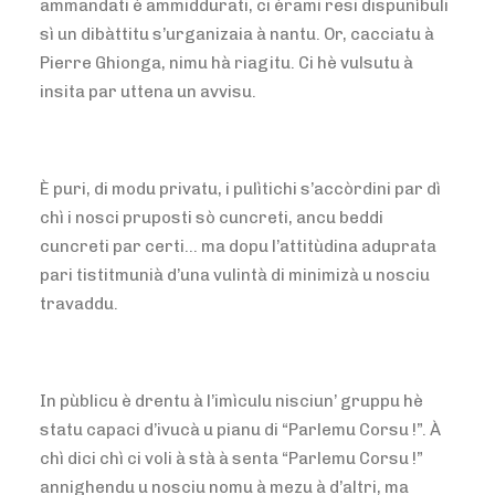
ammandati è ammiddurati, ci èrami resi dispunìbuli
sì un dibàttitu s’urganizaia à nantu. Or, cacciatu à
Pierre Ghionga, nimu hà riagitu. Ci hè vulsutu à
insita par uttena un avvisu.
È puri, di modu privatu, i pulìtichi s’accòrdini par dì
chì i nosci pruposti sò cuncreti, ancu beddi
cuncreti par certi… ma dopu l’attitùdina aduprata
pari tistitmunià d’una vulintà di minimizà u nosciu
travaddu.
In pùblicu è drentu à l’imìculu nisciun’ gruppu hè
statu capaci d’ivucà u pianu di “Parlemu Corsu !”. À
chì dici chì ci voli à stà à senta “Parlemu Corsu !”
annighendu u nosciu nomu à mezu à d’altri, ma