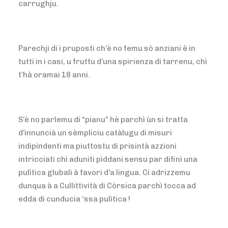
carrughju.
Parechji di i pruposti ch’è no femu sò anziani è in
tutti in i casi, u fruttu d’una spirienza di tarrenu, chì
t’hà oramai 18 anni.
S’è no parlemu di “pianu” hè parchì ùn si tratta
d’innuncià un sèmpliciu catàlugu di misuri
indipindenti ma piuttostu di prisintà azzioni
intricciati chì aduniti pìddani sensu par difinì una
pulìtica glubali à favori d’a lingua. Ci adrizzemu
dunqua à a Cullittività di Còrsica parchì tocca ad
edda di cunducia ‘ssa pulìtica !