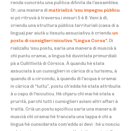
renda cuncretu una pulìtica difinita da l’assamblea.
Or, una manera di
matirializà ‘ssu impegnu pùblicu
si pò ritruvà à traversu i misuri 5 è 8. Veni à dì,
criendu una struttura pùblica tarrituriali (casa di a
lingua) par aiutà u tissutu assuciativu è criendu
un
postu di cunsiglieri isicutivu “Lingua Corsa”.
Di
rializallu ‘ssu postu, sarìa una manera di muscià à
chì puntu oramai, a lingua hè duvintata primurdiali
pà a Cullittività di Còrsica. À quandu hè stata
assuciata à un cunsiglieri in càrica di u turìsimu, à
quandu di u circondu, à quandu di l’acqua è oramai
in càrica di “tuttu”, postu ch’edda hè stata attribuita
à u capu di l’isicuticu. Hè chjaru chì mai hè stata a
prurità, parchì tutti i cunsiglieri avìani altri affari à
trattà. Crià un postu spicìficu sarìa una manera di
muscià chì oramai hè francata una tappa è chì a
lingua hè cunsidarata com’eddu si devi : hè u nosciu