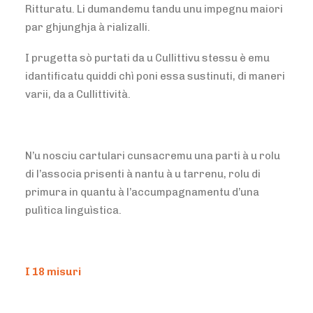
Ritturatu. Li dumandemu tandu unu impegnu maiori
par ghjunghja à rializalli.
I prugetta sò purtati da u Cullittivu stessu è emu
idantificatu quiddi chì poni essa sustinuti, di maneri
varii, da a Cullittività.
N’u nosciu cartulari cunsacremu una parti à u rolu
di l’associa prisenti à nantu à u tarrenu, rolu di
primura in quantu à l’accumpagnamentu d’una
pulìtica linguìstica.
I 18 misuri