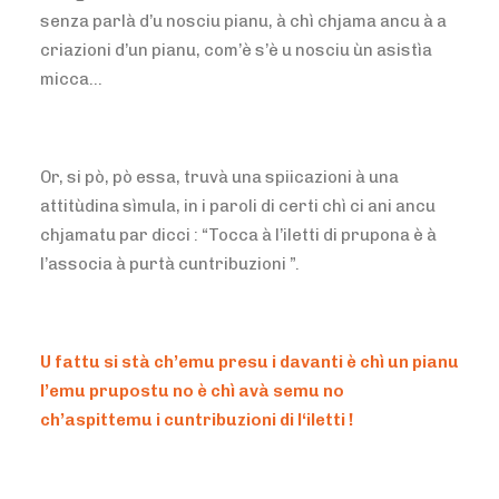
senza parlà d’u nosciu pianu, à chì chjama ancu à a
criazioni d’un pianu, com’è s’è u nosciu ùn asistìa
micca…
Or, si pò, pò essa, truvà una spiicazioni à una
attitùdina sìmula, in i paroli di certi chì ci ani ancu
chjamatu par dicci : “Tocca à l’iletti di prupona è à
l’associa à purtà cuntribuzioni ”.
U fattu si stà ch’emu presu i davanti è chì un pianu
l’emu prupostu no è chì avà semu no
ch’aspittemu i cuntribuzioni di l‘iletti !