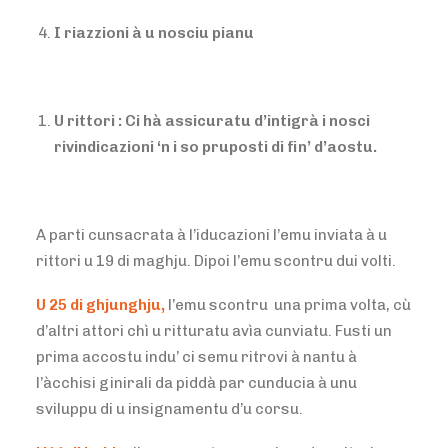
I riazzioni à u nosciu pianu
U rittori : Ci hà assicuratu d’intigrà i nosci
rivindicazioni ‘n i so pruposti di fin’ d’aostu.
A parti cunsacrata à l’iducazioni l’emu inviata à u
rittori u 19 di maghju. Dipoi l’emu scontru dui volti.
U 25 di ghjunghju,
l’emu scontru una prima volta, cù
d’altri attori chì u ritturatu avìa cunviatu. Fusti un
prima accostu indu’ ci semu ritrovi à nantu à
l’àcchisi ginirali da piddà par cunducia à unu
sviluppu di u insignamentu d’u corsu.