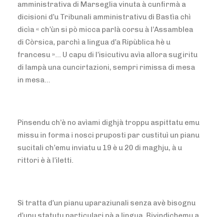
amministrativa di Marseglia vinuta à cunfirmà a
dicisioni d’u Tribunali amministrativu di Bastìa chì
dicìa « ch’ùn si pò micca parlà corsu à l’Assamblea
di Còrsica, parchì a lingua d’a Ripùblica hè u
francesu »… U capu di l’isicutivu avìa allora sugiritu
di lampà una cuncirtazioni, sempri rimissa di mesa
in mesa…
Pinsendu ch’è no avìami dighjà troppu aspittatu emu
missu in forma i nosci pruposti par custituì un pianu
sucitali ch’emu inviatu u 19 è u 20 di maghju, à u
rittori è à l’iletti.
Si tratta d’un pianu uparaziunali senza avè bisognu
d’unu statutu particulari pà a lingua. Rivindichemu a