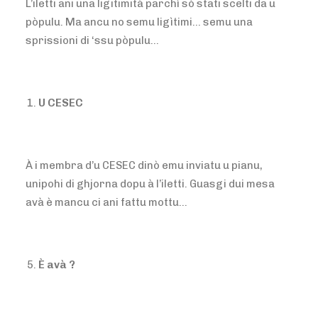
L’iletti ani una ligitimità parchì sò stati scelti da u
pòpulu. Ma ancu no semu ligìtimi… semu una
sprissioni di ‘ssu pòpulu…
U CESEC
À i membra d’u CESEC dinò emu inviatu u pianu,
unipohi di ghjorna dopu à l’iletti. Guasgi dui mesa
avà è mancu ci ani fattu mottu…
È avà ?