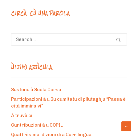
CIRCÀ CÙ UNA PAROLA
ÙLTIMI ARTÌCULA
Sustenu à Scola Corsa
Participazioni à u 3u cumitatu di pilutaghju “Paesa è
cità immirsivi”
À truvà ci
Cuntribuzioni à u COPIL
Quattrèsima idizioni di a Currilingua