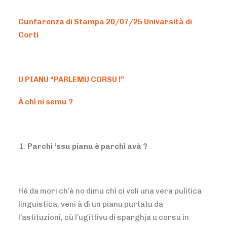
Cunfarenza di Stampa 20/07/25 Univarsità di
Corti
U PIANU “PARLEMU CORSU !”
À chì ni semu ?
Parchì ‘ssu pianu è parchì avà ?
Hè da mori ch’è no dimu chì ci voli una vera pulìtica
linguìstica, veni à dì un pianu purtatu da
l’astituzioni, cù l’ugittivu di sparghja u corsu in