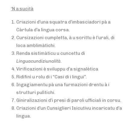
‘N a sucità
Criazioni d’una squatra d’imbasciadori pà a
Càrtula d’a lingua corsa.
Cursizazioni cumpletta, à u scrittu è l’urali, di
loca amblimàtichi.
Renda sistimàticu u cuncettu di
Linguacundiziunalità
.
Virificazioni è sviluppu d’a signalètica
Ridifinì u rolu di i “Casi di i lingui”.
Ingagiamentu pà una furmazioni drentu à i
strutturi pulìtichi.
Giniralizazioni d’i presi di paroli ufficiali in corsu.
Criazioni d’un Cunsiglieri Isicutivu incaricatu d’a
lingua.