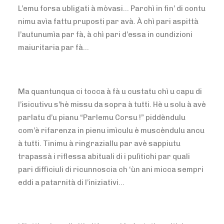
L’emu forsa ubligati à mòvasi… Parchì in fin’ di contu
nimu avìa fattu pruposti par avà. À chì pari aspittà
l’autunumìa par fà, à chì pari d’essa in cundizioni
maiuritaria par fà…
Ma quantunqua ci tocca à fà u custatu chì u capu di
l’isicutivu s’hè missu da sopra à tutti. Hè u solu à avè
parlatu d’u pianu “Parlemu Corsu !” piddèndulu
com’è rifarenza in pienu imìculu è muscèndulu ancu
à tutti. Tinimu à ringraziallu par avè sappiutu
trapassà i riflessa abituali di i pulìtichi par quali
pari diffìciuli di ricunnoscia ch ‘ùn ani micca sempri
eddi a patarnità di l’iniziativi…