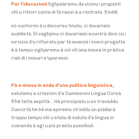
Par l’iducazioni
fighjularemu da vicinu i pruposti
chì u rittori conta di fà nanzi à a riintrata. S’eddi
sò cunformi à u discorsu tinutu, ci duvarìani
suddisfà. Di vaghjimu ci duvarìami scuntrà dinò cù i
sirvizia d’u ritturatu par fà avanzà i nosci prugetta
è à tempu vighjaremu à ciò ch’una missa in pràtica
riali di i misuri s’uparessi.
Pà a missa in anda d’una pulìtica linguìstica,
salutemu a criazioni d’a Cumissioni Lingua Corsa.
S’hè fatta aspittà… Hà principiatu u so travaddu.
Cuncirtà hè bè ma spiremu ch’eddu ùn piddarà
troppu tempu chì u statu di saluta d’a lingua ci
cumanda à agì u più prestu pussìbuli.