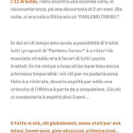
L’11 di luddu
, l’emu scontru una siconda volta, in
visiucunfarenza, pà una discursata di 2 ori sani. Sta
volta, ci era solu u Ritturatu cù “PARLEMU CORSU !”.
In dui ori di tempu emu avutu a pussibilità di trattà
tutti i pruposti di “Parlemu Corsu !” è u rittori hà
musciatu ch’eddu era à favori di tutti i punta
trattati. Ùn hè chè pà u liceu ch’ùn ispartimu micca
a listessa timpuralità : ciò chì par no pudarìa essa
fattu à a riintrata, duvarìa aspittà par eddu una
crèscita di l’iffittiva à parta da a cinquèsima. Ciò chì
ci cunduciarìa à aspittà dinò 3 anni…
U fattu si stà, chì glubalmenti, semu stati par avà
intesi. Immirsioni, giniralizazioni, uttimizazioni…