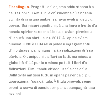
Fieralingua.
Prugettu chì chjama eddu stessu à a
ralizazioni di 14 misuri è chì ribomba cù a noscia
vulintà di crià una ambienza favurèvuli à l’usu d’u
corsu. ‘Ssi misuri spicìfichi pà una fiera è fruttu d’a
noscia spirienza sopra à locu, ci avìani pirmissu
d’ilaburà una càrtula ‘n u 2017. À l’èpica avìami
cunvintu CdC è FFRAAC di piddà u ingagiamentu
d’impignassi par ghjunghja à a rializazioni di ‘ssa
càrtula. Or, unipochi d’affari sò fatti, ma micca a
glubalità d’i 14 punta è micca pà tutti i fieri d’a
fidirazioni. Dimu tandu ch’eddu sarìa ora chì a
Cullittività mittissi tuttu in òpara pà renda di più
uparaziunali ‘ssa càrtula. À tìtulu binèvuli, semu
pronti à serva di cunsidderi par accumpagnà ‘ssa
azzioni.