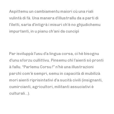
Aspittemu un cambiamentu maiori cù una riali
vulintà di fà. Una manera d’illustrallu da a parti di
l’iletti, sarìa d’intigrà i misuri ch’è no ghjudichemu
impurtanti, in u pianu ch’ani da cuncipì
Par isviluppà l’usu d’a lingua corsa, ci hè bisognu
d’unu sforzu cullittivu. Pinsemu chì l’aienti sò pronti
à fallu. “Parlemu Corsu !” n’hè una illustrazioni
parchì com’è sempri, semu in capacità di mubilizà
mori aienti riprisintativi d’a sucità civili (insignanti,
cumircianti, agricultori, militanti assuciativi è
culturali…).