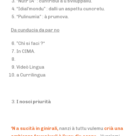
“Nutr’IA” : cuntribuì à u sviluppallu.
“Idial’mondu” : dalli un aspettu cuncretu.
“Pulinumìa” : à prumova.
Da cunducia da par no
”Chì si faci ?“
In CIMA.
Videò Lingua
a Currilingua
I nosci priurità
‘N a sucità in ginirali,
nanzi à tuttu vulemu
crià una