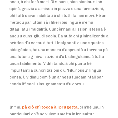
pocu, à chì farà mori. Di sicuru, pian pianinu si pò
spirà, grazia à a missa in piazza d’una furmazioni,
chì tutti sarani abilitati è chì tutti farani mori. Hè un
mètudu par uttimizà i filieri bislingui è n’emu
ditagliatu i mudalità. Cuncèrnani a lizzioni stessa è
ancu u cunsigliu di scola. Da nutà chì giniralizendu a
pràtica d’u corsu à tutti i insignanti d’una squatra
pidagòcica, hè una manera d’appruntà u tarrenu pà
una futura giniralizazioni d’u bislinguìsimu à tuttu
unu stabilimentu. Viditi tandu à chì puntu hè
impurtanti a cuncritazioni d’u “Filu rossu” lingua
corsa. U vidimu com’è un arnesu fundamintali par
renda ifficaci u insignamentu d’u corsu.
In fini,
pà ciò chì tocca à i prugetta,
ci n’hè unu in
particulari ch’è no vulemu metta in irrisaltu :