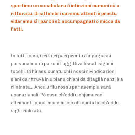
spartimu un vucabularu è intinzioni cumuni cù u
ritturatu. Di sittembri saremu attenti è prestu
vidaremu sì i paroli sò accumpagnati o micca da
l’atti.
In tutti i casi, u rittori pari prontu à ingagiassi
parsunalmenti par chì l’uggittiva fissati sìghini
tocchi. Ci hà assicuratu chì i nosci rivindicazioni
s’ani da ritruvà in u pianu ch’ani da ditaglià nanzi à a
riintrata… Ancu u filu rossu par asempiu sarà
uparaziunali. Pò essa ch’eddi u chjamarani
altrimenti, pocu impremi, ciò chì conta hè ch’eddu
sighi rializatu.