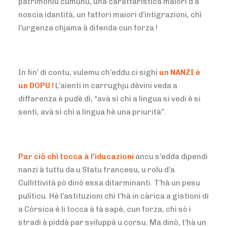
patrimoniu cumunu, una carattarìstica maiori d’a
noscia idantità, un fattori maiori d’intigrazioni, chì
l’urgenza chjama à difenda cun forza !
In fin’ di contu, vulemu ch’eddu ci sighi
un NANZI è
un DOPU !
L’aienti in carrughju dèvini veda a
diffarenza è pudè dì, “avà sì chì a lingua si vedi è si
senti, avà sì chì a lingua hè una priurità”.
Par ciò chì tocca à l’iducazioni
ancu s’edda dipendi
nanzi à tuttu da u Statu francesu, u rolu d’a
Cullittività pò dinò essa ditarminanti. T’hà un pesu
pulìticu. Hè l’astituzioni chì t’hà in càrica a gistioni di
a Còrsica è li tocca à fà sapè, cun forza, chì sò i
stradi à piddà par sviluppà u corsu. Ma dinò, t’hà un