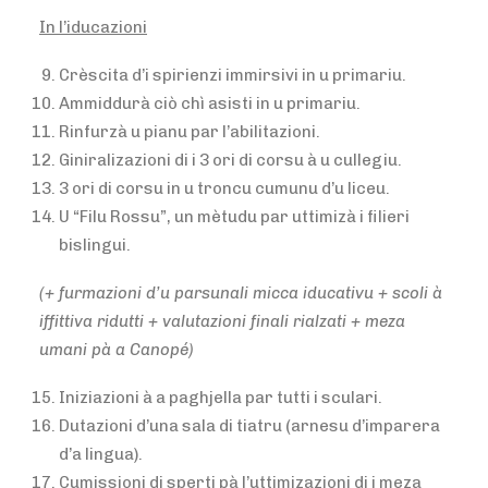
In l’iducazioni
Crèscita d’i spirienzi immirsivi in u primariu.
Ammiddurà ciò chì asisti in u primariu.
Rinfurzà u pianu par l’abilitazioni.
Giniralizazioni di i 3 ori di corsu à u cullegiu.
3 ori di corsu in u troncu cumunu d’u liceu.
U “Filu Rossu”, un mètudu par uttimizà i filieri
bislingui.
(+ furmazioni d’u parsunali micca iducativu + scoli à
iffittiva ridutti + valutazioni finali rialzati + meza
umani pà a Canopé)
Iniziazioni à a paghjella par tutti i sculari.
Dutazioni d’una sala di tiatru (arnesu d’imparera
d’a lingua).
Cumissioni di sperti pà l’uttimizazioni di i meza