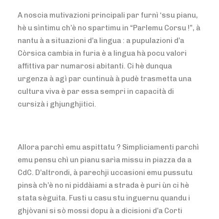
A noscia mutivazioni principali par furnì ‘ssu pianu,
hè u sìntimu ch’è no spartimu in “Parlemu Corsu !”, à
nantu à a situazioni d’a lingua : a pupulazioni d’a
Còrsica cambia in furia è a lingua hà pocu valori
affittiva par numarosi abitanti. Ci hè dunqua
urgenza à agì par cuntinuà à pudè trasmetta una
cultura viva è par essa sempri in capacità di
cursizà i ghjunghjitici.
Allora parchì emu aspittatu ? Simpliciamenti parchì
emu pensu chì un pianu sarìa missu in piazza da a
CdC. D’altrondi, à parechji uccasioni emu pussutu
pinsà ch’è no ni piddàiami a strada è puri ùn ci hè
stata sèguita. Fusti u casu stu inguernu quandu i
ghjòvani si sò mossi dopu à a dicisioni d’a Corti