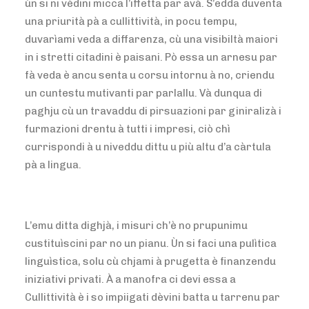
ùn si ni vèdini micca l’iffetta par avà. S’edda duventa
una priurità pà a cullittività, in pocu tempu,
duvarìami veda a diffarenza, cù una visibiltà maiori
in i stretti citadini è paisani. Pò essa un arnesu par
fà veda è ancu senta u corsu intornu à no, criendu
un cuntestu mutivanti par parlallu. Và dunqua di
paghju cù un travaddu di pirsuazioni par giniralizà i
furmazioni drentu à tutti i impresi, ciò chì
currispondi à u niveddu dittu u più altu d’a càrtula
pà a lingua.
L’emu ditta dighjà, i misuri ch’è no prupunimu
custituìscini par no un pianu. Ùn si faci una pulìtica
linguìstica, solu cù chjami à prugetta è finanzendu
iniziativi privati. À a manofra ci devi essa a
Cullittività è i so impiigati dèvini batta u tarrenu par