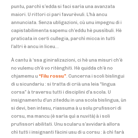
puntu, parchì s’edda si faci sarìa una avanzata
maiori. U rittori ci pari favurèvuli. L’hà ancu
annunciata. Senza ubligazioni, cù unu impegnu di i
capistabilimenta sapemu ch’eddu hè pussìbuli. Hè
praticata in certi cullegia, parchì micca in tutti
l’altri è ancu in liceu…
À cantu à ‘ssa giniralizazioni, ci hè una misuri ch’è
no vulemu ch’è vo ritènghiti. Hè quidda ch’è no
chjamemu u
“Filu rossu”
. Cuncerna i scoli bislingui
di u sicundariu : si tratta di crià una leia “lingua
corsa” à traversu tutti i disciplini d’a scola. U
insignamentu d’un ziteddu in una scola bislingua, ùn
si devi, ben intesu, riassuma à u solu prufissori di
corsu, ma mancu (è sarìa quì a nuvità) à i soli
prufissori abilitati. Unu scularu s’avvidarà allora
chì tutti i insignanti fàcini usu di u corsu : à chì farà