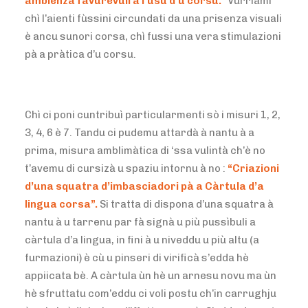
ambienza favurèvuli à l’usu d’u corsu.
Vurrìami
chì l’aienti fùssini circundati da una prisenza visuali
è ancu sunori corsa, chì fussi una vera stimulazioni
pà a pràtica d’u corsu.
Chì ci poni cuntribuì particularmenti sò i misuri 1, 2,
3, 4, 6 è 7. Tandu ci pudemu attardà à nantu à a
prima, misura amblimàtica di ‘ssa vulintà ch’è no
t’avemu di cursizà u spaziu intornu à no :
“Criazioni
d’una squatra d’imbasciadori pà a Càrtula d’a
lingua corsa”.
Si tratta di dispona d’una squatra à
nantu à u tarrenu par fà signà u più pussìbuli a
càrtula d’a lingua, in fini à u niveddu u più altu (a
furmazioni) è cù u pinseri di virificà s’edda hè
appiicata bè. A càrtula ùn hè un arnesu novu ma ùn
hè sfruttatu com’eddu ci voli postu ch’in carrughju