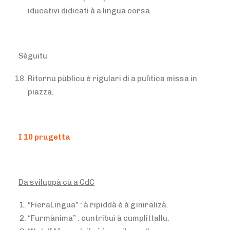
iducativi didicati à a lingua corsa.
Sèguitu
Ritornu pùblicu è rigulari di a pulìtica missa in
piazza.
I 10 prugetta
Da sviluppà cù a CdC
“FieraLingua” : à ripiddà è à giniralizà.
“Furmànima” : cuntribuì à cumplittallu.