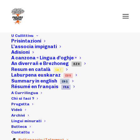
U Cullittivu
Prisintazioni
20/07/25 :
L’associa impignati
Adisioni
A canzona « Lingua d’oghje »
Cunfarenza di
An diverrañ e Brezhoneg
BZH
Resum en català
CAT
Stampa
Laburpena euskaraz
EUS
Summary in english
ENG
Univarsità di
Résumé en français
FRA
A Currilingua
Corti U pianu
Chì si faci ?
Prugetta
Videò
Parlemu Corsu !
Archivi
Lingui minurati
À chì ni semu ?
Butteca
Cuntattu
Suttanacciu (Talavesu)