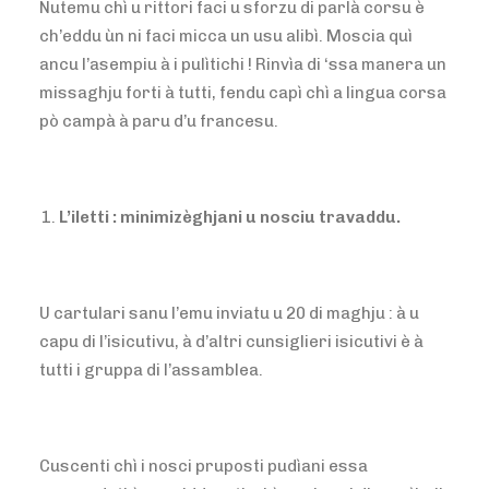
Nutemu chì u rittori faci u sforzu di parlà corsu è
ch’eddu ùn ni faci micca un usu alibì. Moscia quì
ancu l’asempiu à i pulìtichi ! Rinvìa di ‘ssa manera un
missaghju forti à tutti, fendu capì chì a lingua corsa
pò campà à paru d’u francesu.
L’iletti : minimizèghjani u nosciu travaddu.
U cartulari sanu l’emu inviatu u 20 di maghju : à u
capu di l’isicutivu, à d’altri cunsiglieri isicutivi è à
tutti i gruppa di l’assamblea.
Cuscenti chì i nosci pruposti pudìani essa