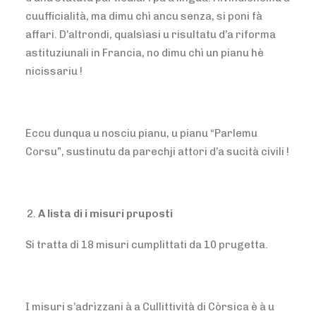
cuufficialità, ma dimu chì ancu senza, si poni fà
affari. D’altrondi, qualsìasi u risultatu d’a riforma
astituziunali in Francia, no dimu chì un pianu hè
nicissariu !
Eccu dunqua u nosciu pianu, u pianu “Parlemu
Corsu”, sustinutu da parechji attori d’a sucità civili !
A lista di i misuri pruposti
Si tratta di 18 misuri cumplittati da 10 prugetta.
I misuri s’adrìzzani à a Cullittività di Còrsica è à u