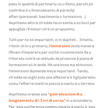
pesu in qualità di partinariu cù u Statu, parchì pò
cuntribuì à u finanzamentu di parechji
affari (parsunali, bastimenta o furmazioni…).
Aspittemu allora ch’edda facci senta a so boci par
appughjà i 9 misuri ch’è no prupunimu.
Tutti par no sò impurtanti, vi ni dupiteti… Intantu,
ritiniti ch’in u primariu,
l’immirsioni
(solu manera
ifficaci d’imparera par no) hè ricunnisciata da u
ritturatu com’è un mètudu da prumova è piana di
furmazioni sò in anda. Hè una bona ma attinzioni,
l’immirsioni dumanda meza impurtanti. Tandu,
ch’edda ùn sighi solu una affissera è fighjularemu
comu l’affari si metti in piazza à nantu à u tarrenu.
Aspittemu oramai una
“giniralizazioni di u
insignamentu di i 3 ori di corsu”
in u sicundariu.
Par ‘ssa cunfarenza vulemu insista à nantu à ‘ssu