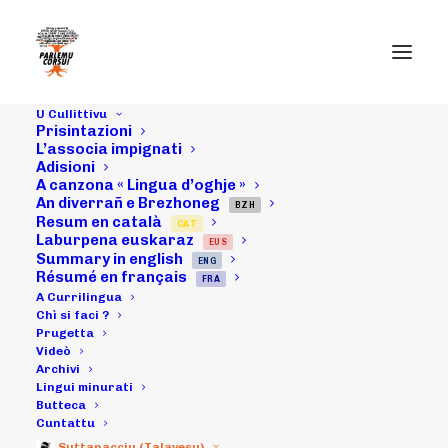
U Cullittivu
Prisintazioni
20/02/19 :
L’associa impignati
Adisioni
A canzona « Lingua d’oghje »
Cunfarenza
An diverrañ e Brezhoneg
BZH
Resum en català
CAT
davanti à a
Laburpena euskaraz
EUS
Summary in english
ENG
Prifittura in
Résumé en français
FRA
A Currilingua
Aiacciu : “LCC =
Chì si faci ?
Prugetta
Videò
Patrimoniu
Archivi
Lingui minurati
Mundiali, Micca
Butteca
Cuntattu
Suttanacciu (Talavesu)