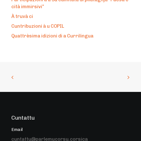
cità immirsivi”
À truvà ci
Cuntribuzioni à u COPIL
Quattrèsima idizioni di a Currilingua
Cuntattu
Email
cuntattu@parlemucorsu.corsica