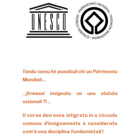
Tandu comu hè pussìbuli chì un Patrimoniu
Mundiali…
…firmessi insignatu cù unu statutu
uzziunali ?!…
U corsu devi essa intigratu in u zòcculu
cumunu d’insignamentu è cunsidaratu
com’è una disciplina fundamintali !