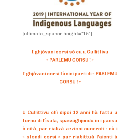
[ultimate_spacer height="15"]
I ghjòvani corsi sò cù u Cullittivu
« PARLEMU CORSU ! »
I ghjòvani corsi fàcini parti di « PARLEMU
CORSU ! »
U Cullittivu chì dipoi 12 anni hà fattu u
tornu di l’ìsula, spassighjendu in i paesa
è cità, par rializà azzioni cuncreti : cù i
« stondi corsi » par riabittuà l’aienti à