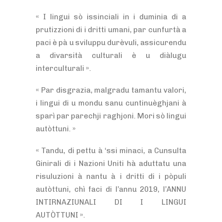
« I lingui sò issinciali in i duminia di a
prutizzioni di i dritti umani, par cunfurtà a
paci è pà u sviluppu durèvuli, assicurendu
a divarsità culturali è u diàlugu
interculturali ».
« Par disgrazia, malgradu tamantu valori,
i lingui di u mondu sanu cuntinuèghjani à
sparì par parechji raghjoni. Mori sò lingui
autòttuni. »
« Tandu, di pettu à ‘ssi minaci, a Cunsulta
Ginirali di i Nazioni Uniti hà aduttatu una
risuluzioni à nantu à i dritti di i pòpuli
autòttuni, chì faci di l’annu 2019, l’ANNU
INTIRNAZIUNALI DI I LINGUI
AUTÒTTUNI ».