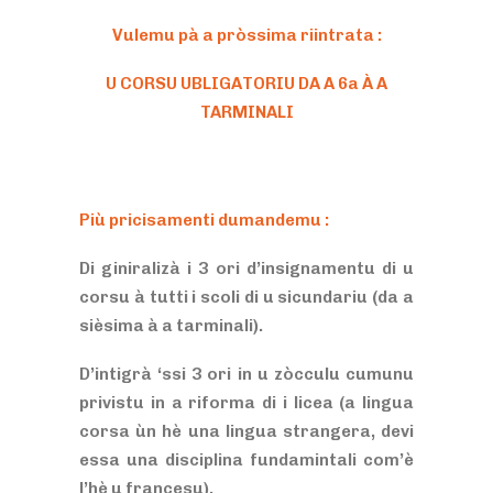
Vulemu pà a pròssima riintrata :
U CORSU UBLIGATORIU DA A 6
a
À A
TARMINALI
Più pricisamenti dumandemu :
Di giniralizà i 3 ori d’insignamentu di u
corsu à tutti i scoli di u sicundariu (da a
sièsima à a tarminali).
D’intigrà ‘ssi 3 ori in u zòcculu cumunu
privistu in a riforma di i licea (a lingua
corsa ùn hè una lingua strangera, devi
essa una disciplina fundamintali com’è
l’hè u francesu).