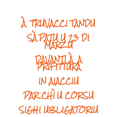
À TRUVACCI TANDU
SÀPATU U 23 DI
MARZU
DAVANTI À A
PRIFITTURA
IN AIACCIU
PAR CHÌ U CORSU
SIGHI UBLIGATORIU