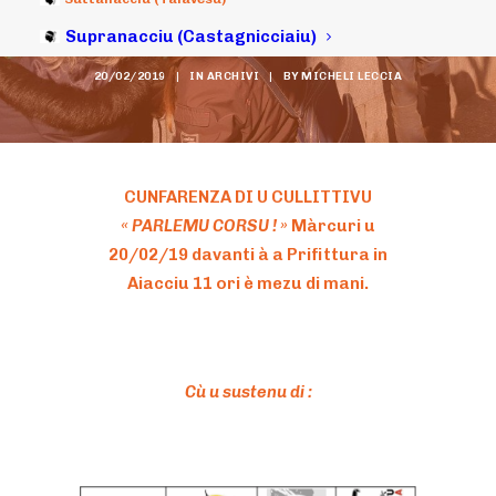
Uzziunali !”
Supranacciu (Castagnicciaiu)
20/02/2019
|
IN
ARCHIVI
|
BY
MICHELI LECCIA
CUNFARENZA DI U CULLITTIVU
«
PARLEMU CORSU !
»
Màrcuri u
20/02/19 davanti à a Prifittura in
Aiacciu
11 ori è mezu di mani.
Cù u sustenu di :