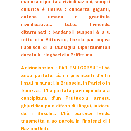
manera di purtà a rivindicazioni, sempri
culurita è fistiva : cuncerta giganti,
catena umana o granìtula
rivindicativa… tuttu firmendu
ditarminati : bandaroli suspesi à u u
tettu di u Ritturatu, linzola par copra
l’ubiliscu di u Cunsigliu Dipartamintali
daretu à i ringheri di a Prifittura…
A rivindicazioni « PARLEMU CORSU ! » l’hà
ancu purtata cù i riprisintanti d’altri
lingui minurati, in Brussela, in Parici o in
Iscozza… L’hà purtata participendu à a
cuncipitura d’un Prutucolu, arnesu
ghjurìdicu pà a difesa di i lingui, iniziatu
da i Baschi… L’hà purtata fendu
trasmetta a so parola in l’instenzi di i
Nazioni Uniti.