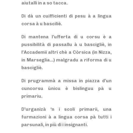
aiutalli in a so tacca.
Di dà un cuifficienti di pesu à a lingua
corsa à u basciliè.
Di mantena l’ufferta di u corsu è a
pussibilità di passallu à u bascigliè, in
l’Accademii altri chè a Còrsica (in Nizza,
in Marseglia…) malgradu a riforma di u
bascigliè.
Di prugrammà a missa in piazza d’un
cuncorsu ùnicu è bislinguu pà u
primariu.
D’urganizà ‘n i scoli primarii, una
furmazioni à a lingua corsa pà tutti i
parsunali, in più di i insignanti.