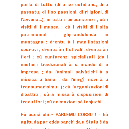
parlà di tuttu (di u so cutidianu, di u
passatu, di i so passioni, di riligioni, di
l’avvena…), in tutti i circunstenzi ; cù i
vìsiti di i musea ; cù i vìsiti di i sita
patrimunial ; ghjirandulendu in
muntagna ; drentu à i manifistazioni
spurtivi ; drentu à i fistivali ; drentu à i
fieri ; cù cunfarenzi spicializati (da i
mistieri tradiziunali à u mondu di a
impresa ; da l’animali salvàtichi à a
mùsica urbana ; da l’inirgìi novi à u
transumanìsimu…) ; cù l’urganizazioni di
dibàttiti ; cù a missa à dispusizioni di
traduttori ; cù animazioni pà i chjuchi…
Hè cussì chì « PARLEMU CORSU ! » hà
agitu da par eddu parchì da u Statu è da