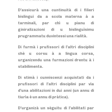
D’assicurà una cuntinuità di i filieri
bislingui da a scola materna à a
tarminali, par chì u pianu di
giniralizazioni di u bislinguìsimu
prugrammatu duvintessi una rialità.
Di furmà i prufissori di l’altri disciplini
chè u corsu à a lingua corsa,
urganizendu una furmazioni drentu à i
stabilimenta.
Di stimà i cunniscenzi acquistati da i
prufissori di l’altri disciplini par vìa
d’una abilitazioni in dui anni (un annu di
tiurìa è un annu di pràtica).
D’urganizà un sèguitu di l’abilitati par