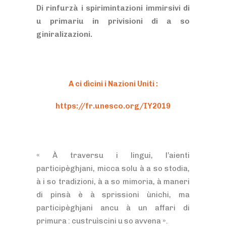
Di rinfurzà i spirimintazioni immirsivi di
u primariu in privisioni di a so
giniralizazioni.
A ci dìcini i Nazioni Uniti :
https://fr.unesco.org/IY2019
« À traversu i lingui, l’aienti
participèghjani, micca solu à a so stodia,
à i so tradizioni, à a so mimoria, à maneri
di pinsà è à sprissioni ùnichi, ma
participèghjani ancu à un affari di
primura : custruìscini u so avvena ».