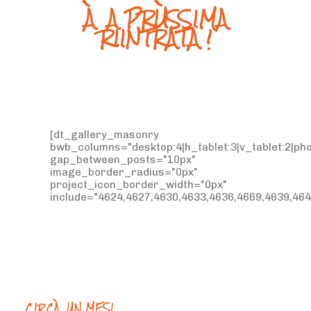
À A PRÙSSIMA
RIINTRATA !
[dt_gallery_masonry
bwb_columns="desktop:4|h_tablet:3|v_tablet:2|pho
gap_between_posts="10px"
image_border_radius="0px"
project_icon_border_width="0px"
include="4624,4627,4630,4633,4636,4669,4639,464
CIRCÀ UN MESI