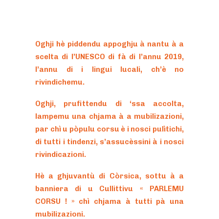
Oghji hè piddendu appoghju à nantu à a
scelta di l’UNESCO di fà di l’annu 2019,
l’annu di i lingui lucali, ch’è no
rivindichemu.
Oghji, prufittendu di ‘ssa accolta,
lampemu una chjama à a mubilizazioni,
par chì u pòpulu corsu è i nosci pulìtichi,
di tutti i tindenzi, s’assucèssini à i nosci
rivindicazioni.
Hè a ghjuvantù di Còrsica, sottu à a
banniera di u Cullittivu « PARLEMU
CORSU ! » chì chjama à tutti pà una
mubilizazioni.