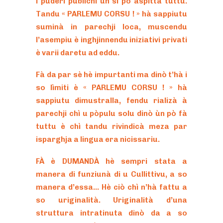
i puderi pùblichi ùn si pò aspittà tuttu.
Tandu « PARLEMU CORSU ! » hà sappiutu
suminà in parechji loca, muscendu
l’asempiu è inghjinnendu iniziativi privati
è varii daretu ad eddu.
Fà da par sè hè impurtanti ma dinò t’hà i
so lìmiti è « PARLEMU CORSU ! » hà
sappiutu dimustralla, fendu rializà à
parechji chì u pòpulu solu dinò ùn pò fà
tuttu è chì tandu rivindicà meza par
isparghja a lingua era nicissariu.
FÀ è DUMANDÀ hè sempri stata a
manera di funziunà di u Cullittivu, a so
manera d’essa… Hè ciò chì n’hà fattu a
so uriginalità. Uriginalità d’una
struttura intratinuta dinò da a so