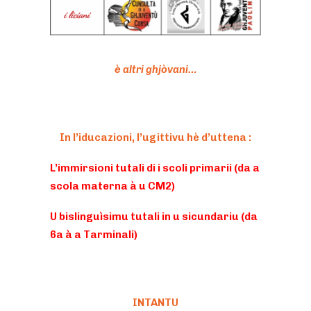
è altri ghjòvani…
In l’iducazioni, l’ugittivu hè d’uttena :
L’immirsioni tutali di i scoli primarii (da a
scola materna à u CM2)
U bislinguìsimu tutali in u sicundariu (da
6a à a Tarminali)
INTANTU