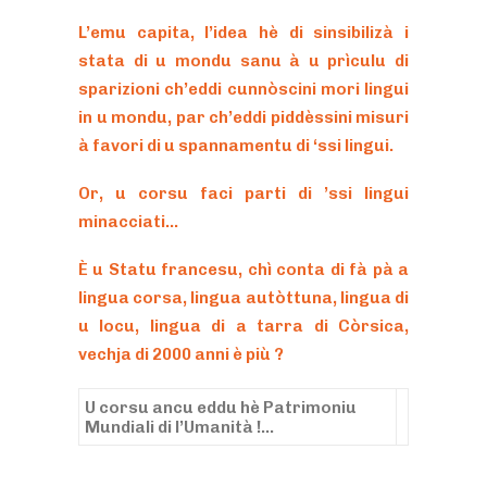
L’emu capita, l’idea hè di sinsibilizà i
stata di u mondu sanu à u prìculu di
sparizioni ch’eddi cunnòscini mori lingui
in u mondu, par ch’eddi piddèssini misuri
à favori di u spannamentu di ‘ssi lingui.
Or, u corsu faci parti di ’ssi lingui
minacciati…
È u Statu francesu, chì conta di fà pà a
lingua corsa, lingua autòttuna, lingua di
u locu, lingua di a tarra di Còrsica,
vechja di 2000 anni è più ?
U corsu ancu eddu hè Patrimoniu
Mundiali di l’Umanità !…