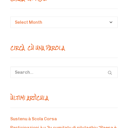
Circà
un
mesi
CIRCÀ CÙ UNA PAROLA
ÙLTIMI ARTÌCULA
Sustenu à Scola Corsa
Participazioni à u 3u cumitatu di pilutaghju “Paesa è