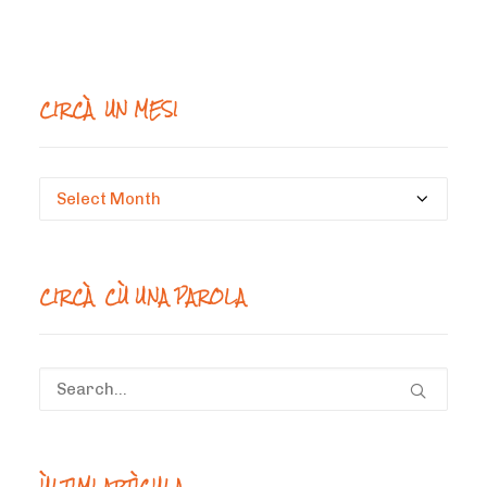
CIRCÀ UN MESI
Circà
un
mesi
CIRCÀ CÙ UNA PAROLA