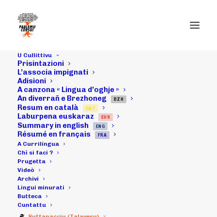
U Cullittivu
Prisintazioni
L’associa impignati
Adisioni
A canzona « Lingua d’oghje »
An diverrañ e Brezhoneg
17/05/18 :
BZH
Resum en català
CAT
Laburpena euskaraz
EUS
Umaghju à
Summary in english
ENG
Résumé en français
FRA
Pasquale
A Currilingua
Chì si faci ?
Prugetta
Marchetti
Videò
Archivi
Lingui minurati
Butteca
09/06/2018
|
IN
ARCHIVI
|
BY
MICHELI LECCIA
Cuntattu
Suttanacciu (Talavesu)