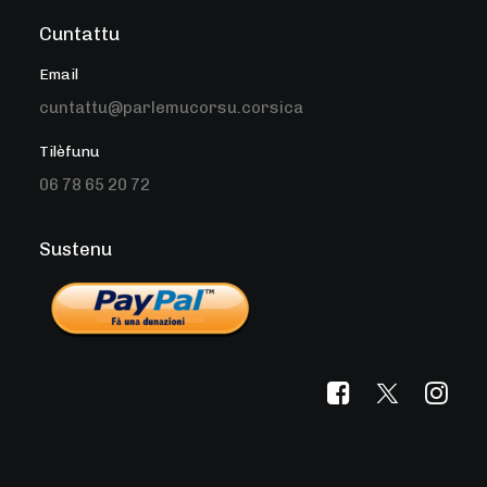
Cuntattu
Email
cuntattu@parlemucorsu.corsica
Tilèfunu
06 78 65 20 72
Sustenu