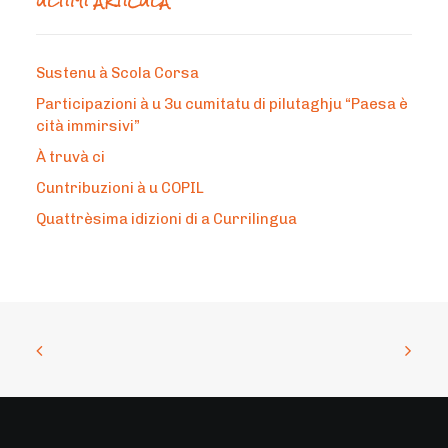
ÙLTIMI ARTÌCULA
Sustenu à Scola Corsa
Participazioni à u 3u cumitatu di pilutaghju “Paesa è
cità immirsivi”
À truvà ci
Cuntribuzioni à u COPIL
Quattrèsima idizioni di a Currilingua