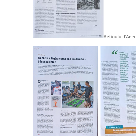
Artìculu d’Arrit