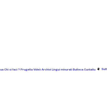
Sut
gua
Chì si faci ?
Prugetta
Videò
Archivi
Lingui minurati
Butteca
Cuntattu