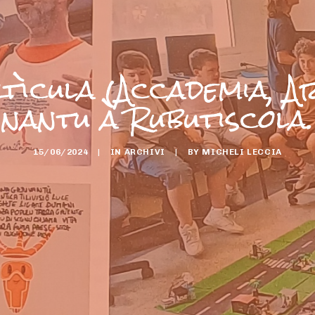
tìcula (Accademia, A
nantu à Rubutiscola.
15/06/2024
|
IN
ARCHIVI
|
BY
MICHELI LECCIA