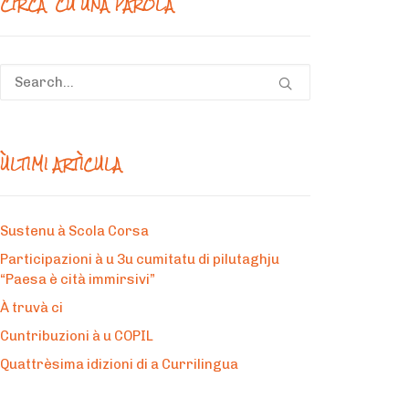
CIRCÀ CÙ UNA PAROLA
ÙLTIMI ARTÌCULA
Sustenu à Scola Corsa
Participazioni à u 3u cumitatu di pilutaghju
“Paesa è cità immirsivi”
À truvà ci
Cuntribuzioni à u COPIL
Quattrèsima idizioni di a Currilingua