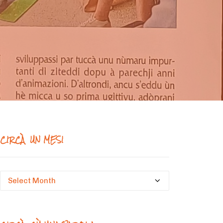
CIRCÀ UN MESI
Circà
un
mesi