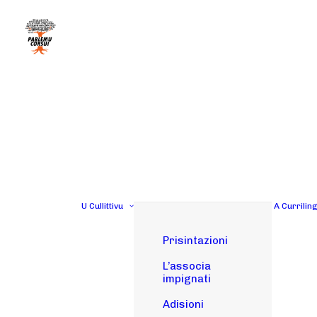
U Cullittivu
A Currilin
Prisintazioni
L’associa
impignati
Adisioni