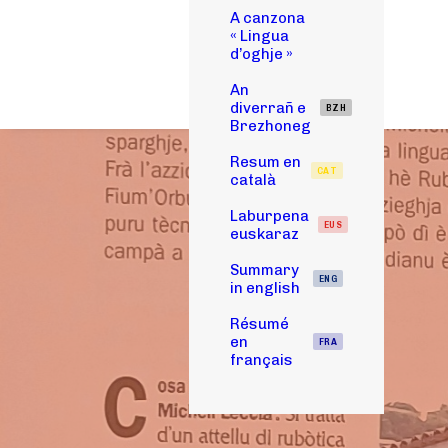
A canzona
« Lingua
d’oghje »
An
diverrañ e
BZH
Brezhoneg
Resum en
CAT
català
Laburpena
EUS
euskaraz
Summary
ENG
in english
Résumé
en
FRA
français