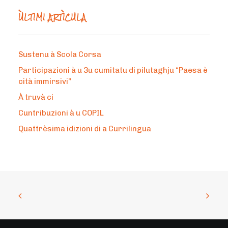
ÙLTIMI ARTÌCULA
Sustenu à Scola Corsa
Participazioni à u 3u cumitatu di pilutaghju “Paesa è
cità immirsivi”
À truvà ci
Cuntribuzioni à u COPIL
Quattrèsima idizioni di a Currilingua