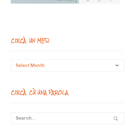
CIRCÀ UN MESI
Circà
un
mesi
CIRCÀ CÙ UNA PAROLA