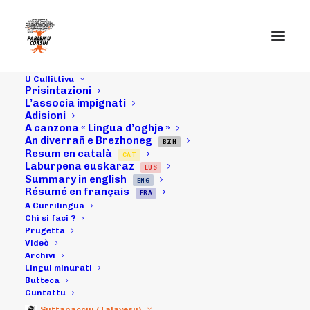
U Cullittivu
Prisintazioni
L’associa impignati
Adisioni
A canzona « Lingua d’oghje »
15/04/22 :
An diverrañ e Brezhoneg
BZH
Resum en català
CAT
Furmànima...
Laburpena euskaraz
EUS
Summary in english
ENG
Artìculu in u JDC
Résumé en français
FRA
A Currilingua
è intarvista da
Chì si faci ?
Prugetta
Videò
RCF :
Archivi
Lingui minurati
Butteca
Cuntattu
24/04/2022
|
IN
ARCHIVI
|
BY
MICHELI LECCIA
Suttanacciu (Talavesu)