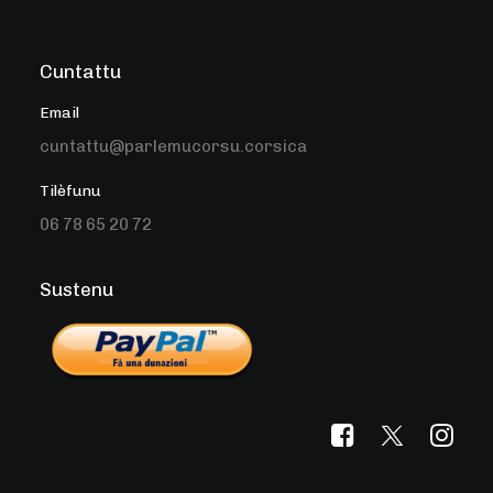
Cuntattu
Email
cuntattu@parlemucorsu.corsica
Tilèfunu
06 78 65 20 72
Sustenu