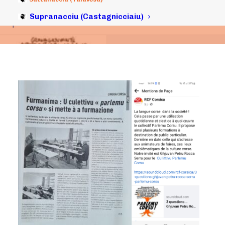
Supranacciu (Castagnicciaiu)