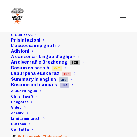
U Cullittivu
Prisintazioni
L’associa impignati
Adisioni
A canzona « Lingua d’oghje »
An diverrañ e Brezhoneg
BZH
Resum en català
CAT
14/05/16 :
Laburpena euskaraz
EUS
Summary in english
ENG
"Uchjata à nantu
Résumé en français
FRA
A Currilingua
à u futuru"
Chì si faci ?
Prugetta
Videò
Archivi
Lingui minurati
02/05/2016
|
IN
ARCHIVI
|
BY
MICHELI LECCIA
Butteca
Cuntattu
Suttanacciu (Talavesu)