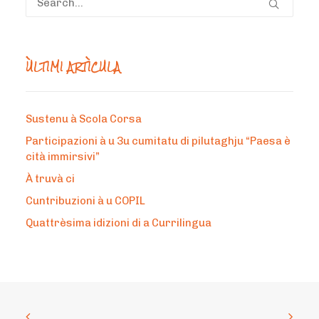
ÙLTIMI ARTÌCULA
Sustenu à Scola Corsa
Participazioni à u 3u cumitatu di pilutaghju “Paesa è
cità immirsivi”
À truvà ci
Cuntribuzioni à u COPIL
Quattrèsima idizioni di a Currilingua