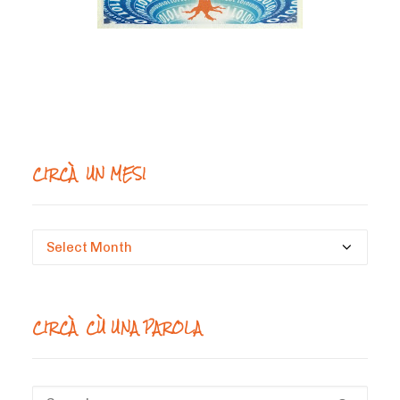
CIRCÀ UN MESI
Circà
un
mesi
CIRCÀ CÙ UNA PAROLA