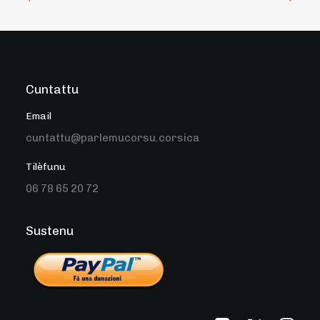
Cuntattu
Email
cuntattu@parlemucorsu.corsica
Tilèfunu
06 78 65 20 72
Sustenu