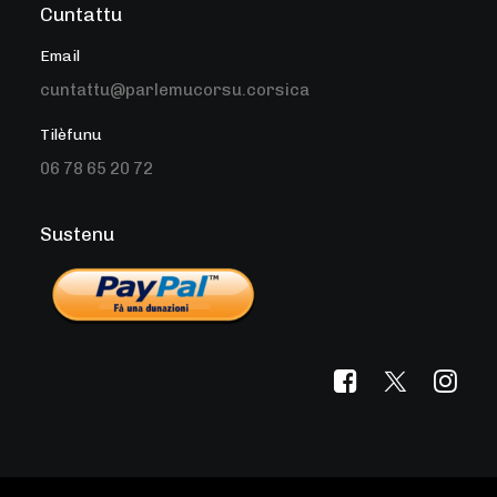
Cuntattu
Email
cuntattu@parlemucorsu.corsica
Tilèfunu
06 78 65 20 72
Sustenu