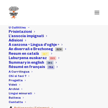
U Cullittivu
Prisintazioni
L’associa impignati
Adisioni
A canzona « Lingua d’oghje »
An diverrañ e Brezhoneg
14/05/16 :
BZH
Resum en català
CAT
Laburpena euskaraz
EUS
"Uchjata à nantu
Summary in english
ENG
Résumé en français
FRA
à u futuru" (4
A Currilingua
Chì si faci ?
Prugetta
ritratta D)
Videò
Archivi
Lingui minurati
Butteca
16/05/2016
|
IN
ARCHIVI
|
BY
MICHELI LECCIA
Cuntattu
Suttanacciu (Talavesu)