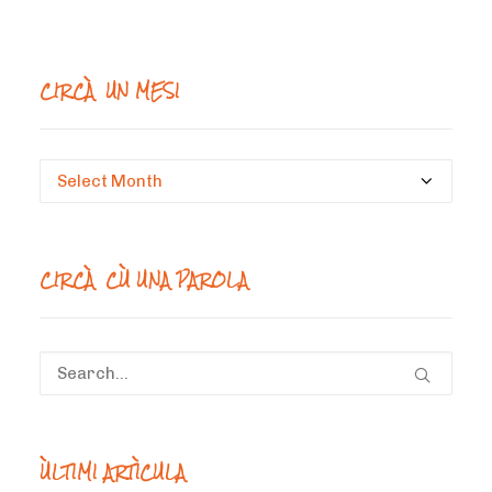
CIRCÀ UN MESI
Circà
un
mesi
CIRCÀ CÙ UNA PAROLA
ÙLTIMI ARTÌCULA