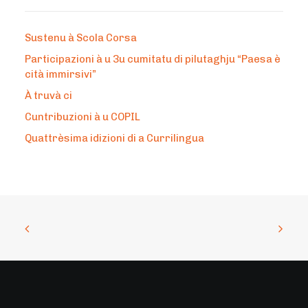
Sustenu à Scola Corsa
Participazioni à u 3u cumitatu di pilutaghju “Paesa è
cità immirsivi”
À truvà ci
Cuntribuzioni à u COPIL
Quattrèsima idizioni di a Currilingua