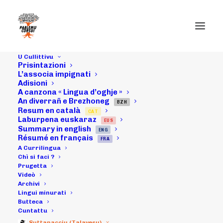
U Cullittivu
Prisintazioni
L’associa impignati
Adisioni
A canzona « Lingua d’oghje »
An diverrañ e Brezhoneg
14/05/16 :
BZH
Resum en català
CAT
Laburpena euskaraz
EUS
"Uchjata à nantu
Summary in english
ENG
Résumé en français
FRA
à u futuru" (4
A Currilingua
Chì si faci ?
Prugetta
ritratta B)
Videò
Archivi
Lingui minurati
Butteca
16/05/2016
|
IN
ARCHIVI
|
BY
MICHELI LECCIA
Cuntattu
Suttanacciu (Talavesu)