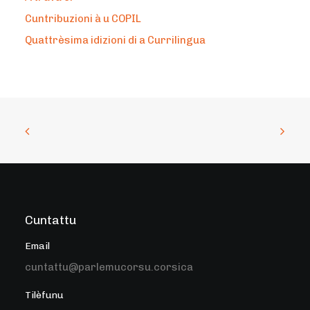
Cuntribuzioni à u COPIL
Quattrèsima idizioni di a Currilingua
Cuntattu
Email
cuntattu@parlemucorsu.corsica
Tilèfunu