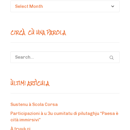
Circà
un
mesi
CIRCÀ CÙ UNA PAROLA
ÙLTIMI ARTÌCULA
Sustenu à Scola Corsa
Participazioni à u 3u cumitatu di pilutaghju “Paesa è
cità immirsivi”
À truvà ci