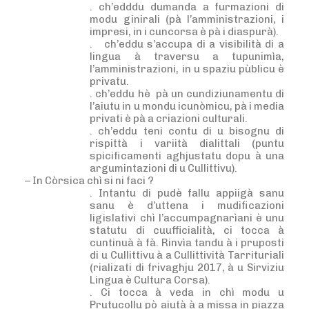
. ch’edddu dumanda a furmazioni di
modu ginirali (pà l’amministrazioni, i
impresi, in i cuncorsa è pà i diaspurà).
.
ch’eddu s’accupa di a visibilità di a
lingua à traversu a tupunimìa,
l’amministrazioni, in u spaziu pùblicu è
privatu.
. ch’eddu hè
pà un cundiziunamentu di
l’aiutu in u mondu icunòmicu, pà i media
privati è pà a criazioni culturali.
. ch’eddu teni contu di u bisognu di
rispittà i variità dialittali (puntu
spicificamenti aghjustatu dopu à una
argumintazioni di u Cullittivu).
– In Còrsica chì si ni faci ?
. Intantu di pudè fallu appiigà sanu
sanu è d’uttena i mudificazioni
ligislativi chì l’accumpagnarìani è unu
statutu di cuufficialità, ci tocca à
cuntinuà à fà. Rinvìa tandu à i pruposti
di u Cullittivu à a Cullittività Tarrituriali
(rializati di frivaghju 2017, à u Sirviziu
Lingua è Cultura Corsa).
. Ci tocca à veda in chì modu u
Prutucollu pò aiutà à a missa in piazza