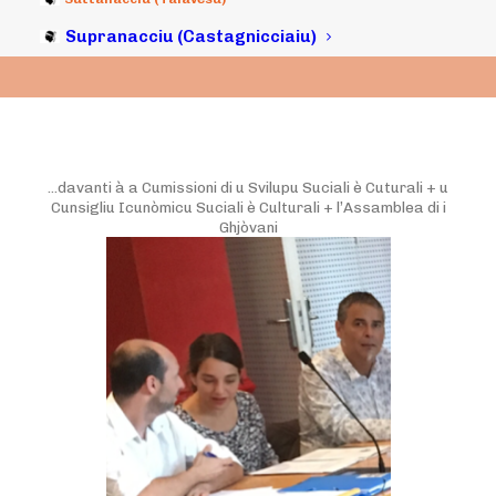
25/09/2017
|
IN
ARCHIVI
|
BY
MICHELI LECCIA
Supranacciu (Castagnicciaiu)
…davanti à a Cumissioni di u Svilupu Suciali è Cuturali + u
Cunsigliu Icunòmicu Suciali è Culturali + l’Assamblea di i
Ghjòvani