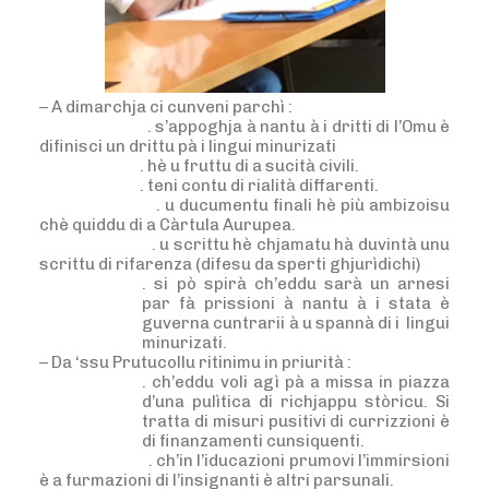
– A dimarchja ci cunveni parchì :
. s’appoghja à nantu à i dritti di l’Omu è
difinisci un drittu pà i lingui minurizati
. hè u fruttu di a sucità civili.
. teni contu di rialità diffarenti.
. u ducumentu finali hè più ambizoisu
chè quiddu di a Càrtula Aurupea.
. u scrittu hè chjamatu hà duvintà unu
scrittu di rifarenza (difesu da sperti ghjurìdichi)
. si pò spirà ch’eddu sarà un arnesi
par fà prissioni à nantu à i stata è
guverna cuntrarii à u spannà di i
lingui
minurizati.
– Da ‘ssu Prutucollu ritinimu in priurità :
. ch’eddu voli agì pà a missa in piazza
d’una pulìtica di richjappu stòricu. Si
tratta di misuri pusitivi di currizzioni è
di finanzamenti cunsiquenti.
. ch’in l’iducazioni prumovi l’immirsioni
è a furmazioni di l’insignanti è altri parsunali.