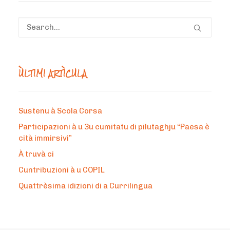
ÙLTIMI ARTÌCULA
Sustenu à Scola Corsa
Participazioni à u 3u cumitatu di pilutaghju “Paesa è
cità immirsivi”
À truvà ci
Cuntribuzioni à u COPIL
Quattrèsima idizioni di a Currilingua