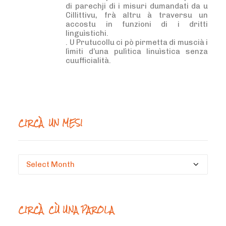
di parechji di i misuri dumandati da u
Cillittivu, frà altru à traversu un
accostu in funzioni di i dritti
linguìstichi.
. U Prutucollu ci pò pirmetta di muscià i
lìmiti d’una pulìtica linuìstica senza
cuufficialità.
CIRCÀ UN MESI
Circà
un
mesi
CIRCÀ CÙ UNA PAROLA