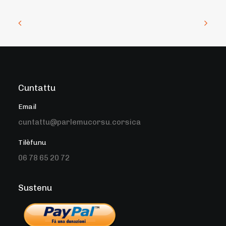
Cuntattu
Email
cuntattu@parlemucorsu.corsica
Tilèfunu
06 78 65 20 72
Sustenu