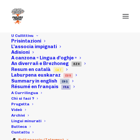
U Cullittivu
Prisintazioni
L’associa impignati
Adisioni
12/09/17 :
A canzona « Lingua d’oghje »
An diverrañ e Brezhoneg
prisintazioni di u
BZH
Resum en català
CAT
Laburpena euskaraz
EUS
Prutucollu à a
Summary in english
ENG
Résumé en français
FRA
CTC cù i so
A Currilingua
Chì si faci ?
Prugetta
prumurori
Videò
Archivi
baschi
Lingui minurati
Butteca
Cuntattu
Suttanacciu (Talavesu)