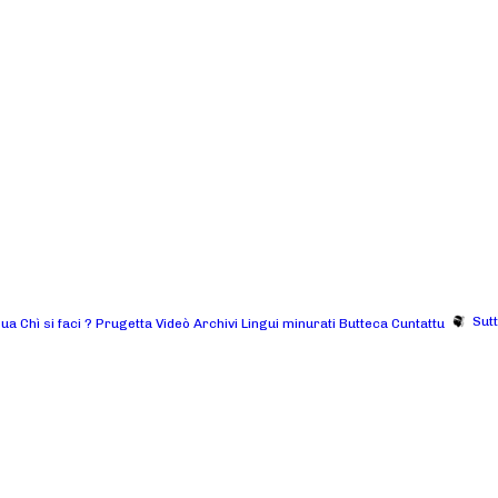
Sut
gua
Chì si faci ?
Prugetta
Videò
Archivi
Lingui minurati
Butteca
Cuntattu