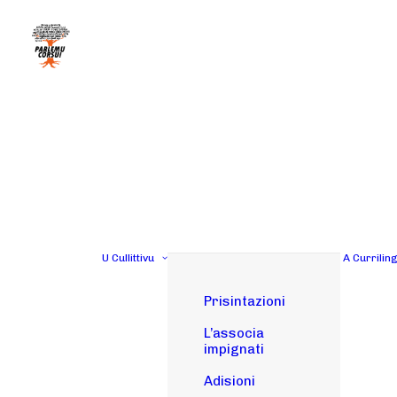
U Cullittivu
A Currilin
Prisintazioni
L’associa
impignati
Adisioni