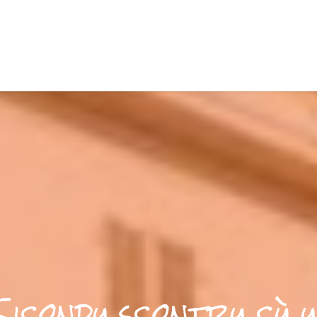
Sicondu scontru cù u