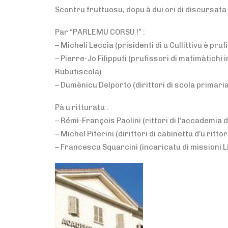
Scontru fruttuosu, dopu à dui ori di discursat
Par “PARLEMU CORSU !” :
– Micheli Leccia (prisidenti di u Cullittivu è pruf
– Pierre-Jo Filipputi (prufissori di matimàtichi i
Rubutiscola).
– Dumènicu Delporto (dirittori di scola primaria
Pà u ritturatu :
– Rémi-François Paolini (rittori di l’accademia d
– Michel Piferini (dirittori di cabinettu d’u rittori
– Francescu Squarcini (incaricatu di missioni 