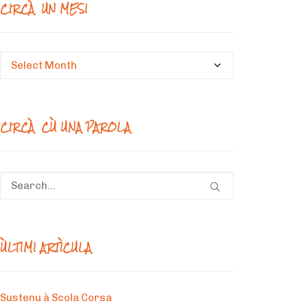
CIRCÀ UN MESI
Circà
un
mesi
CIRCÀ CÙ UNA PAROLA
ÙLTIMI ARTÌCULA
Sustenu à Scola Corsa