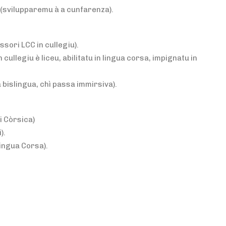
a (svilupparemu à a cunfarenza).
issori LCC in cullegiu).
n cullegiu è liceu, abilitatu in lingua corsa, impignatu in
 bislingua, chì passa immirsiva).
i Còrsica)
).
Lingua Corsa).