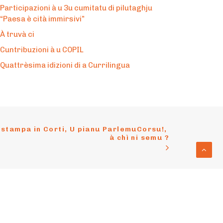
Participazioni à u 3u cumitatu di pilutaghju
“Paesa è cità immirsivi”
À truvà ci
Cuntribuzioni à u COPIL
Quattrèsima idizioni di a Currilingua
stampa in Corti, U pianu ParlemuCorsu!, 
à chì ni semu ?