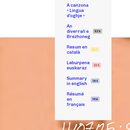
A canzona
« Lingua
d’oghje »
An
diverrañ e
BZH
Brezhoneg
Resum en
CAT
català
Laburpena
EUS
euskaraz
Summary
ENG
in english
Résumé
en
FRA
français
11/07/25 : 