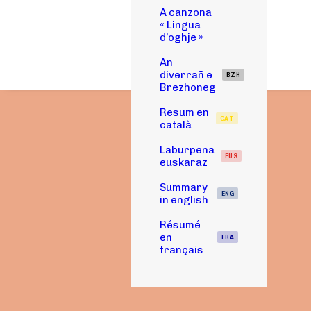
A canzona
« Lingua
d’oghje »
An
diverrañ e
BZH
Brezhoneg
Resum en
CAT
català
Laburpena
EUS
euskaraz
Summary
ENG
in english
Résumé
en
FRA
français