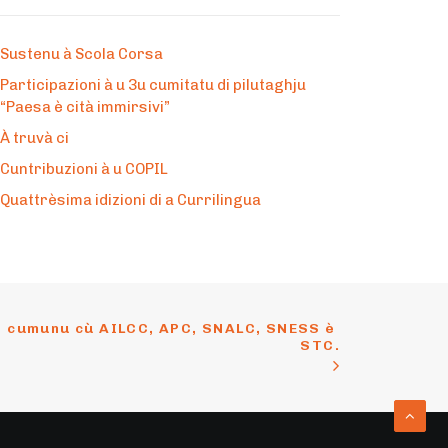
Sustenu à Scola Corsa
Participazioni à u 3u cumitatu di pilutaghju
“Paesa è cità immirsivi”
À truvà ci
Cuntribuzioni à u COPIL
Quattrèsima idizioni di a Currilingua
n cumunu cù AILCC, APC, SNALC, SNESS è 
STC.