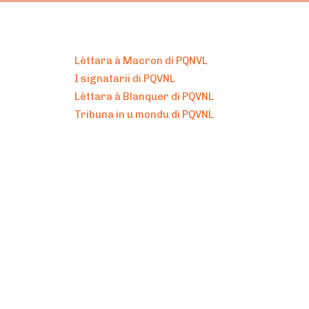
Lèttara à Macron di PQNVL
I signatarii di PQVNL
Lèttara à Blanquer di PQVNL
Tribuna in u mondu di PQVNL