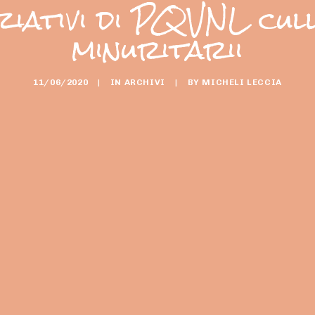
ziativi di PQVNL culli
minuritarii
11/06/2020
|
IN
ARCHIVI
|
BY
MICHELI LECCIA