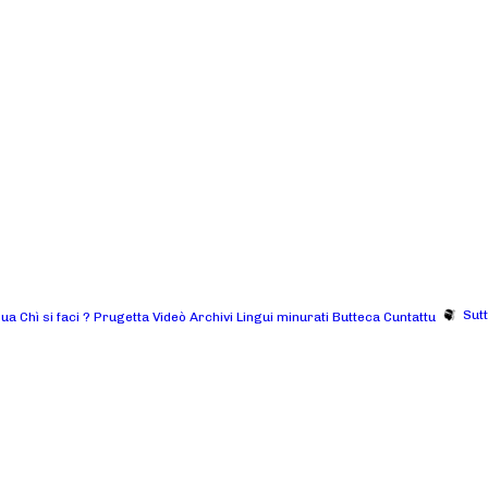
Sut
gua
Chì si faci ?
Prugetta
Videò
Archivi
Lingui minurati
Butteca
Cuntattu