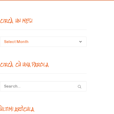
CIRCÀ UN MESI
Circà
un
mesi
CIRCÀ CÙ UNA PAROLA
ÙLTIMI ARTÌCULA