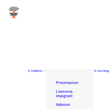
U Cullittivu
A Currilin
Prisintazioni
L’associa
impignati
Adisioni