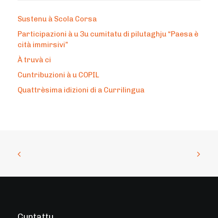
Sustenu à Scola Corsa
Participazioni à u 3u cumitatu di pilutaghju “Paesa è
cità immirsivi”
À truvà ci
Cuntribuzioni à u COPIL
Quattrèsima idizioni di a Currilingua
Cuntattu