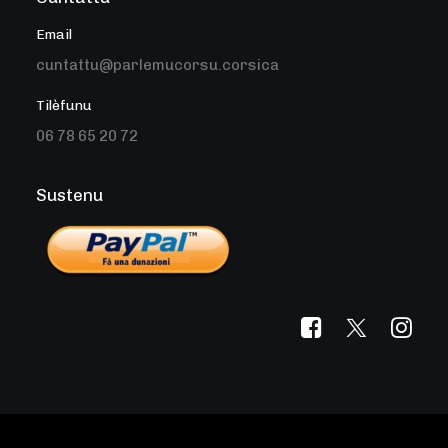
Email
cuntattu@parlemucorsu.corsica
Tilèfunu
06 78 65 20 72
Sustenu