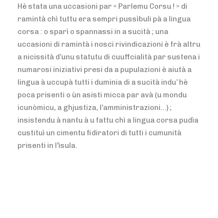
Hè stata una uccasioni par « Parlemu Corsu ! » di
ramintà chì tuttu era sempri pussìbuli pà a lingua
corsa : o sparì o spannassi in a sucità ; una
uccasioni di ramintà i nosci rivindicazioni è frà altru
a nicissità d’unu statutu di cuuffcialità par sustena i
numarosi iniziativi presi da a pupulazioni è aiutà a
lingua à uccupà tutti i duminia di a sucità indu’ hè
poca prisenti o ùn asisti micca par avà (u mondu
icunòmicu, a ghjustiza, l’amministrazioni…) ;
insistendu à nantu à u fattu chì a lingua corsa pudìa
custituì un cimentu fidiratori di tutti i cumunità
prisenti in l’ìsula.