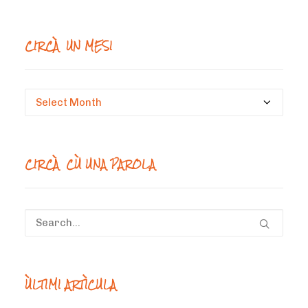
CIRCÀ UN MESI
Circà
un
mesi
CIRCÀ CÙ UNA PAROLA
ÙLTIMI ARTÌCULA