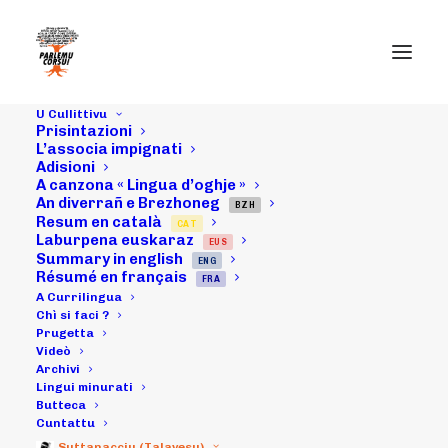
U Cullittivu
Prisintazioni
L’associa impignati
Adisioni
A canzona « Lingua d’oghje »
08/07/19 :
An diverrañ e Brezhoneg
BZH
Resum en català
CAT
Discursata par
Laburpena euskaraz
EUS
Summary in english
ENG
visiucunfarenza
Résumé en français
FRA
A Currilingua
cù i membra di u
Chì si faci ?
Prugetta
Videò
CESEC.
Archivi
Lingui minurati
Butteca
Cuntattu
08/07/2019
|
IN
ARCHIVI
|
BY
MICHELI LECCIA
Suttanacciu (Talavesu)