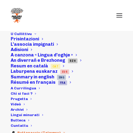
U Cullittivu
Prisintazioni
L’associa impignati
Adisioni
08/06/19 :
A canzona « Lingua d’oghje »
An diverrañ e Brezhoneg
Discorsu à a
BZH
Resum en català
CAT
Laburpena euskaraz
EUS
festa di fin’
Summary in english
ENG
Résumé en français
FRA
d’annata di
A Currilingua
Chì si faci ?
Prugetta
Praticalingua in
Videò
Archivi
Bastia.
Lingui minurati
Butteca
Cuntattu
Suttanacciu (Talavesu)