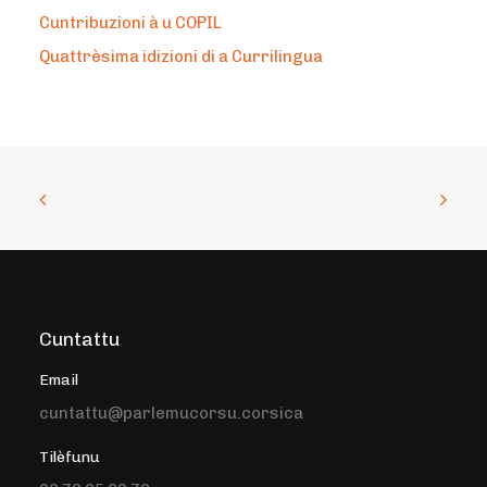
Cuntribuzioni à u COPIL
Quattrèsima idizioni di a Currilingua
Cuntattu
Email
cuntattu@parlemucorsu.corsica
Tilèfunu