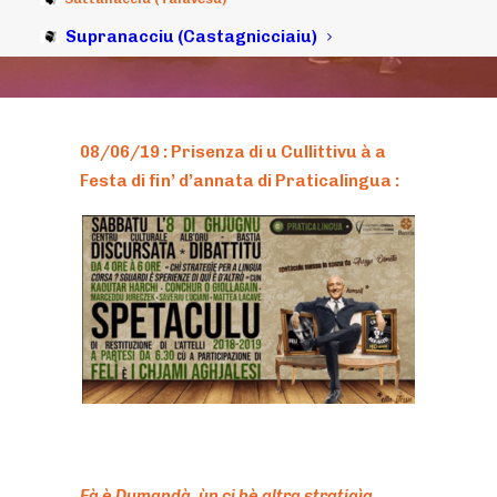
08/06/2019
|
IN
ARCHIVI
|
BY
MICHELI LECCIA
Supranacciu (Castagnicciaiu)
08/06/19 : Prisenza di u Cullittivu à a
Festa di fin’ d’annata di Praticalingua :
Fà è Dumandà, ùn ci hè altra stratigìa…