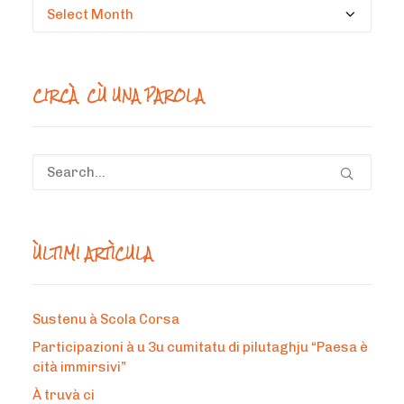
Circà
un
mesi
CIRCÀ CÙ UNA PAROLA
ÙLTIMI ARTÌCULA
Sustenu à Scola Corsa
Participazioni à u 3u cumitatu di pilutaghju “Paesa è
cità immirsivi”
À truvà ci