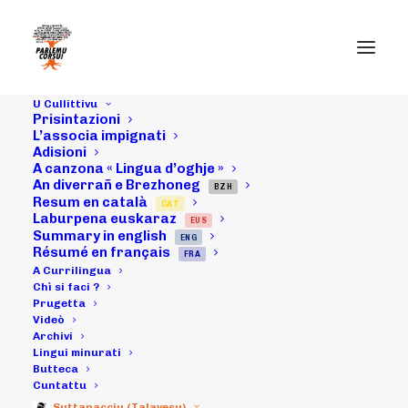
U Cullittivu
Prisintazioni
08/06/16 :
L’associa impignati
Adisioni
A canzona « Lingua d’oghje »
Cunfarenza di
An diverrañ e Brezhoneg
BZH
Resum en català
CAT
stampa "A
Laburpena euskaraz
EUS
Summary in english
ENG
Francia à a risa
Résumé en français
FRA
A Currilingua
d'u mondu", in
Chì si faci ?
Prugetta
Videò
Aiacciu, davanti à
Archivi
Lingui minurati
a Prifittura
Butteca
Cuntattu
Suttanacciu (Talavesu)