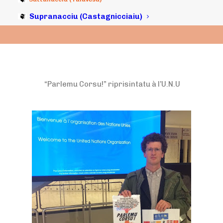
19/06/2016
|
IN
ARCHIVI
|
BY
MICHELI LECCIA
Supranacciu (Castagnicciaiu)
“Parlemu Corsu!” riprisintatu à l’U.N.U