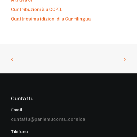
À truvà ci
Cuntribuzioni à u COPIL
Quattrèsima idizioni di a Currilingua
Cuntattu
Email
cuntattu@parlemucorsu.corsica
Tilèfunu