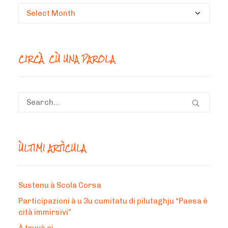
Circà
un
mesi
CIRCÀ CÙ UNA PAROLA
ÙLTIMI ARTÌCULA
Sustenu à Scola Corsa
Participazioni à u 3u cumitatu di pilutaghju “Paesa è
cità immirsivi”