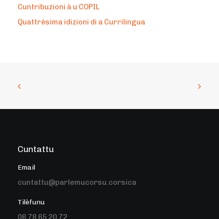
Cuntribuzioni à u COPIL
Quattrèsima idizioni di a Currilingua
Cuntattu
Email
cuntattu@parlemucorsu.corsica
Tilèfunu
06 78 65 20 72