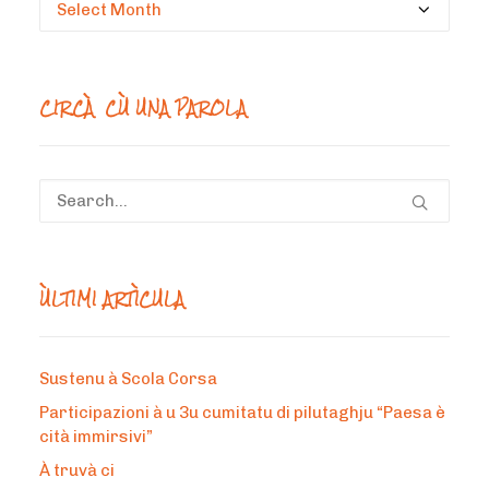
Circà
un
mesi
CIRCÀ CÙ UNA PAROLA
ÙLTIMI ARTÌCULA
Sustenu à Scola Corsa
Participazioni à u 3u cumitatu di pilutaghju “Paesa è
cità immirsivi”
À truvà ci