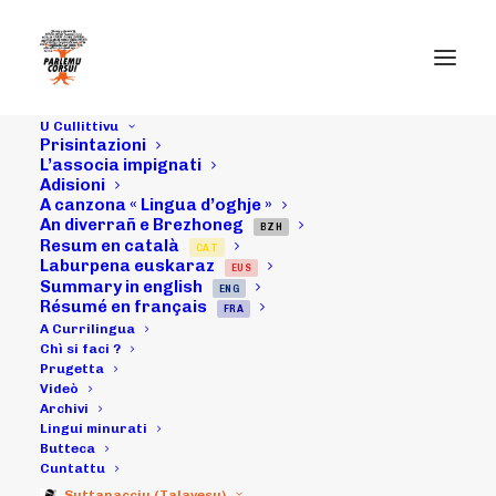
U Cullittivu
Prisintazioni
08/06/16 :
L’associa impignati
Adisioni
A canzona « Lingua d’oghje »
Cunfarenza di
An diverrañ e Brezhoneg
BZH
Resum en català
CAT
stampa "A
Laburpena euskaraz
EUS
Summary in english
ENG
Francia à a risa
Résumé en français
FRA
A Currilingua
d'u mondu", in
Chì si faci ?
Prugetta
Videò
Aiacciu, davanti à
Archivi
Lingui minurati
a Prifittura
Butteca
Cuntattu
Suttanacciu (Talavesu)