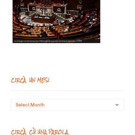
CIRCÀ UN MESI
Circà
un
mesi
CIRCÀ CÙ UNA PAROLA