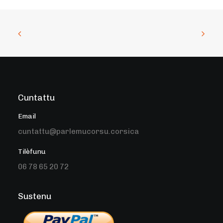
Cuntattu
Email
cuntattu@parlemucorsu.corsica
Tilèfunu
06 78 65 20 72
Sustenu