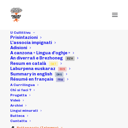
U Cullittivu
Prisintazioni
08/04/21 :
L’associa impignati
Adisioni
A canzona « Lingua d’oghje »
Missagiu di
An diverrañ e Brezhoneg
BZH
Resum en català
CAT
cuntintezza
Laburpena euskaraz
EUS
Summary in english
ENG
dopu à u votu, à
Résumé en français
FRA
A Currilingua
l'Assamblea
Chì si faci ?
Prugetta
Videò
Francesa, di u
Archivi
Lingui minurati
votu pà i lingui
Butteca
Cuntattu
Suttanacciu (Talavesu)