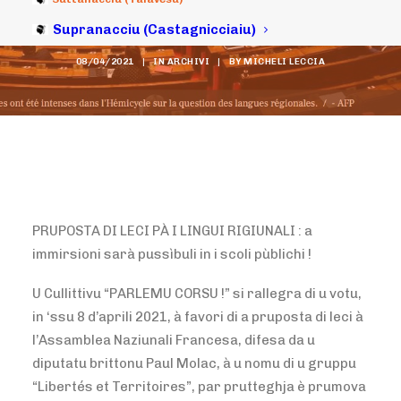
rigiunali.
Supranacciu (Castagnicciaiu)
08/04/2021
|
IN
ARCHIVI
|
BY
MICHELI LECCIA
PRUPOSTA DI LECI PÀ I LINGUI RIGIUNALI : a
immirsioni sarà pussìbuli in i scoli pùblichi !
U Cullittivu “PARLEMU CORSU !” si rallegra di u votu,
in ‘ssu 8 d’aprili 2021, à favori di a pruposta di leci à
l’Assamblea Naziunali Francesa, difesa da u
diputatu brittonu Paul Molac, à u nomu di u gruppu
“Libertés et Territoires”, par prutteghja è prumova