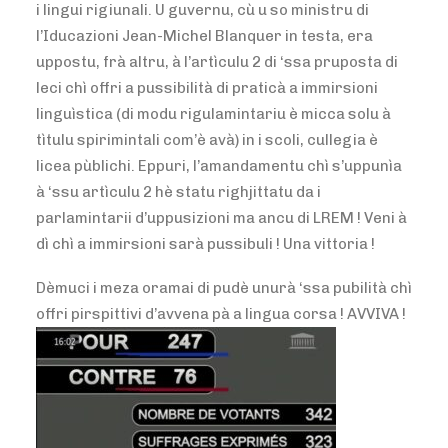
i lingui rigiunali. U guvernu, cù u so ministru di
l’Iducazioni Jean-Michel Blanquer in testa, era
uppostu, frà altru, à l’artìculu 2 di ‘ssa pruposta di
leci chì offri a pussibilità di praticà a immirsioni
linguìstica (di modu rigulamintariu è micca solu à
tìtulu spirimintali com’è avà) in i scoli, cullegia è
licea pùblichi. Eppuri, l’amandamentu chì s’uppunìa
à ‘ssu artìculu 2 hè statu righjittatu da i
parlamintarii d’uppusizioni ma ancu di LREM ! Veni à
dì chì a immirsioni sarà pussibuli ! Una vittoria !
Dèmuci i meza oramai di pudè unurà ‘ssa pubilità chì
offri pirspittivi d’avvena pà a lingua corsa ! AVVIVA !