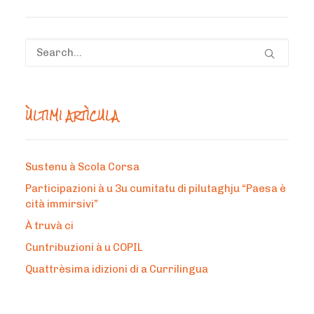
ÙLTIMI ARTÌCULA
Sustenu à Scola Corsa
Participazioni à u 3u cumitatu di pilutaghju “Paesa è
cità immirsivi”
À truvà ci
Cuntribuzioni à u COPIL
Quattrèsima idizioni di a Currilingua