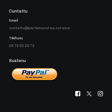
Cuntattu
Email
cuntattu@parlemucorsu.corsica
Tilèfunu
06 78 65 20 72
Sustenu