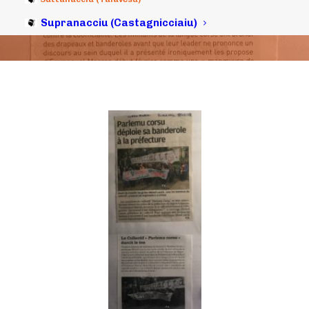
31/03/2018
|
IN
ARCHIVI
|
BY
MICHELI LECCIA
Supranacciu (Castagnicciaiu)