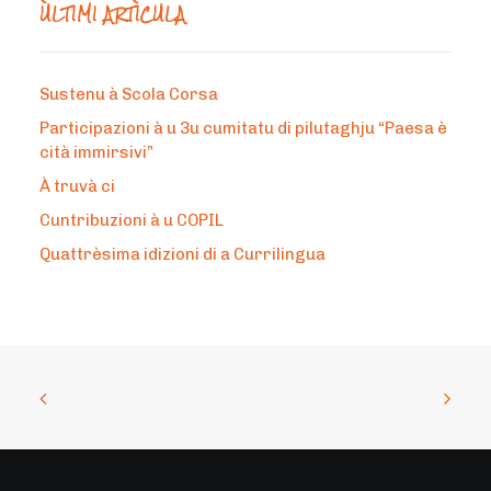
ÙLTIMI ARTÌCULA
Sustenu à Scola Corsa
Participazioni à u 3u cumitatu di pilutaghju “Paesa è
cità immirsivi”
À truvà ci
Cuntribuzioni à u COPIL
Quattrèsima idizioni di a Currilingua