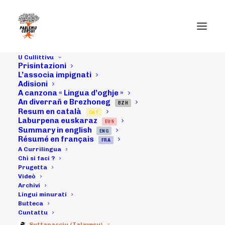
U Cullittivu
Prisintazioni
L’associa impignati
Adisioni
07/03/18 :
A canzona « Lingua d’oghje »
An diverrañ e Brezhoneg
Azzioni "Pà u
BZH
Resum en català
CAT
Laburpena euskaraz
EUS
sempri" à a
Summary in english
ENG
Résumé en français
FRA
Prifittura
A Currilingua
Chì si faci ?
Prugetta
d'Aiacciu
Videò
Archivi
(artìcula)
Lingui minurati
Butteca
Cuntattu
Suttanacciu (Talavesu)