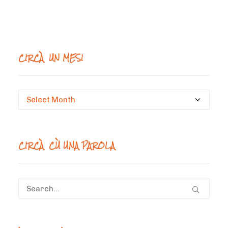
CIRCÀ UN MESI
Circà
un
mesi
CIRCÀ CÙ UNA PAROLA