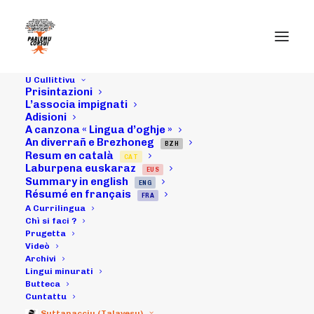
U Cullittivu
Prisintazioni
L’associa impignati
Adisioni
A canzona « Lingua d’oghje »
An diverrañ e Brezhoneg
06/06/18 :
BZH
Resum en català
CAT
Laburpena euskaraz
EUS
Intarvista in u
Summary in english
ENG
Résumé en français
FRA
Nutiziali di
A Currilingua
Chì si faci ?
Prugetta
corse-matin
Videò
Archivi
Lingui minurati
Butteca
09/06/2018
|
IN
ARCHIVI
|
BY
MICHELI LECCIA
Cuntattu
Suttanacciu (Talavesu)