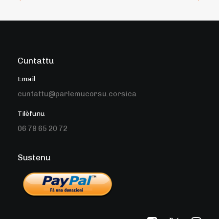
Cuntattu
Email
cuntattu@parlemucorsu.corsica
Tilèfunu
06 78 65 20 72
Sustenu