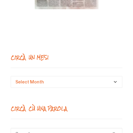
CIRCÀ UN MESI
Circà
un
mesi
CIRCÀ CÙ UNA PAROLA