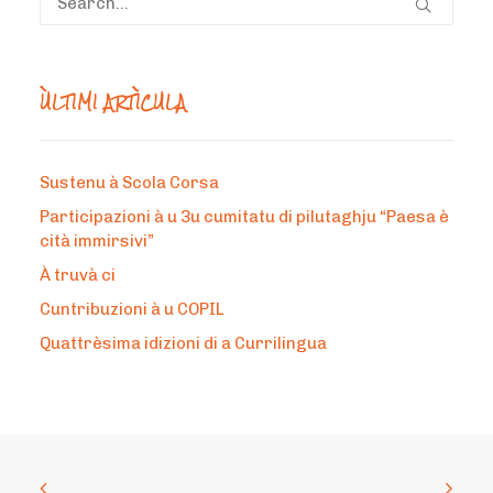
ÙLTIMI ARTÌCULA
Sustenu à Scola Corsa
Participazioni à u 3u cumitatu di pilutaghju “Paesa è
cità immirsivi”
À truvà ci
Cuntribuzioni à u COPIL
Quattrèsima idizioni di a Currilingua