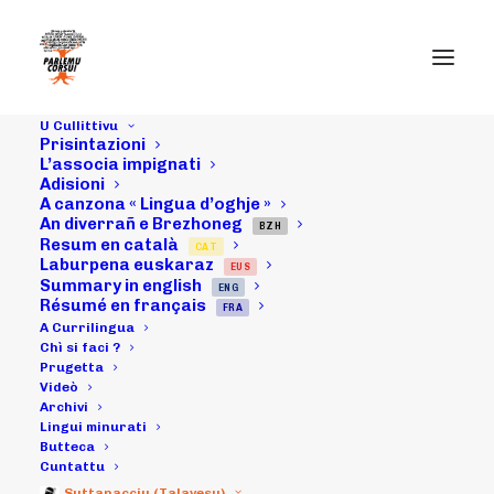
U Cullittivu
Prisintazioni
06/03/21 :
L’associa impignati
Adisioni
A canzona « Lingua d’oghje »
prisenza in
An diverrañ e Brezhoneg
BZH
Resum en català
CAT
Corti di
Laburpena euskaraz
EUS
Summary in english
ENG
“Parlemu
Résumé en français
FRA
A Currilingua
Corsu!” par vìa
Chì si faci ?
Prugetta
Videò
di “i ghjòvani di
Archivi
Lingui minurati
Parlemu Corsu!”,
Butteca
Cuntattu
Suttanacciu (Talavesu)