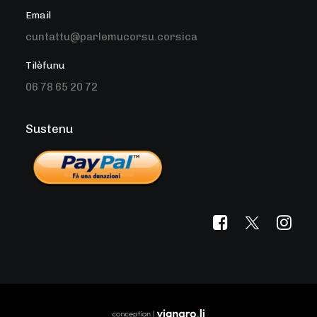
Email
cuntattu@parlemucorsu.corsica
Tilèfunu
06 78 65 20 72
Sustenu