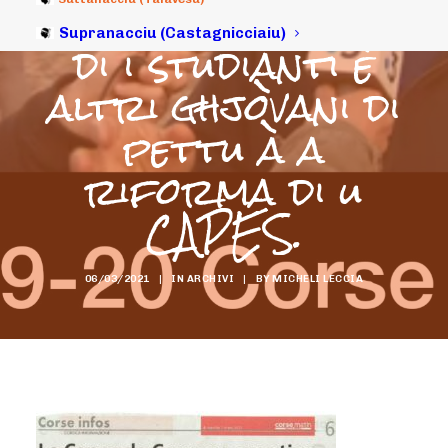
à a cunfarenza
Supranacciu (Castagnicciaiu)
di i studianti è
altri ghjòvani di
pettu à a
riforma di u
CAPES.
06/03/2021
|
IN
ARCHIVI
|
BY
MICHELI LECCIA