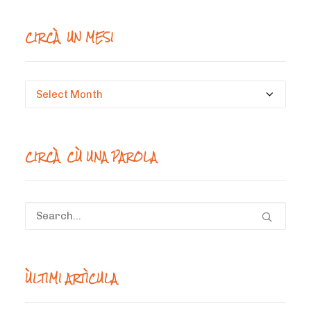
CIRCÀ UN MESI
Circà
un
mesi
CIRCÀ CÙ UNA PAROLA
ÙLTIMI ARTÌCULA