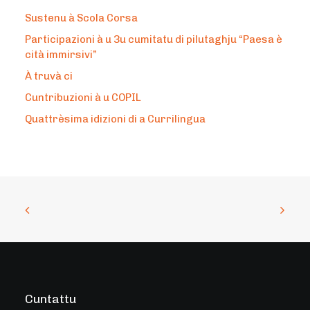
Sustenu à Scola Corsa
Participazioni à u 3u cumitatu di pilutaghju “Paesa è
cità immirsivi”
À truvà ci
Cuntribuzioni à u COPIL
Quattrèsima idizioni di a Currilingua
Cuntattu