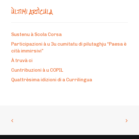
ÙLTIMI ARTÌCULA
Sustenu à Scola Corsa
Participazioni à u 3u cumitatu di pilutaghju “Paesa è
cità immirsivi”
À truvà ci
Cuntribuzioni à u COPIL
Quattrèsima idizioni di a Currilingua