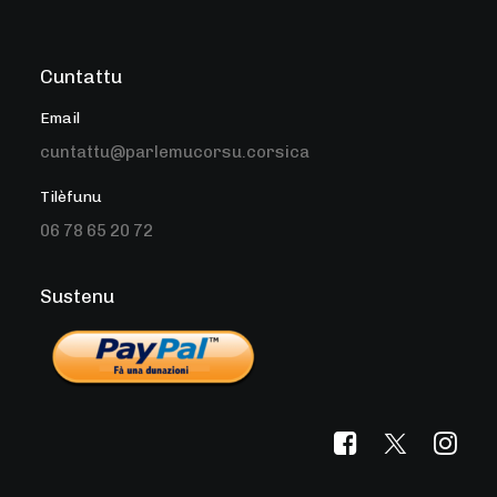
Cuntattu
Email
cuntattu@parlemucorsu.corsica
Tilèfunu
06 78 65 20 72
Sustenu