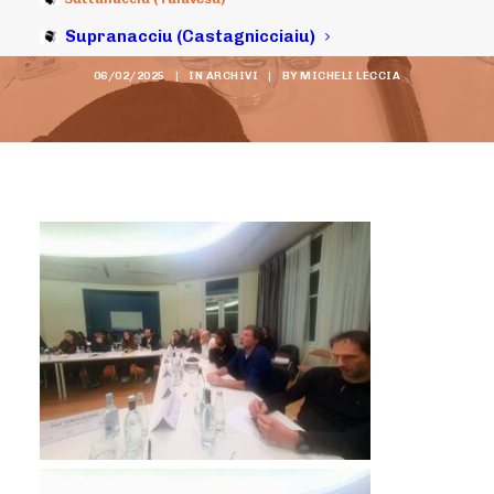
in diligazioni.
Supranacciu (Castagnicciaiu)
06/02/2025
|
IN
ARCHIVI
|
BY
MICHELI LECCIA