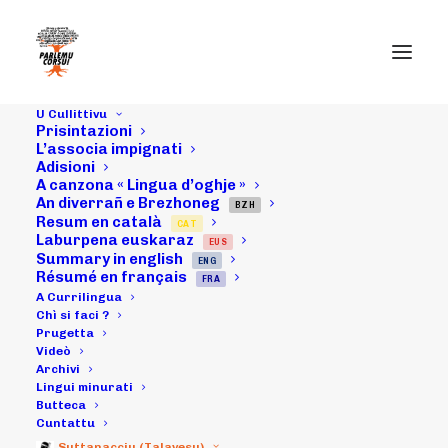
U Cullittivu
Prisintazioni
06/02/25 :
L’associa impignati
Adisioni
A canzona « Lingua d’oghje »
prisenza di
An diverrañ e Brezhoneg
BZH
Resum en català
CAT
"PARLEMU
Laburpena euskaraz
EUS
Summary in english
ENG
CORSU!" à a CdC
Résumé en français
FRA
A Currilingua
par iscuntrà i
Chì si faci ?
Prugetta
Videò
parlamintarii
Archivi
Lingui minurati
francesi ghjunti
Butteca
Cuntattu
Suttanacciu (Talavesu)