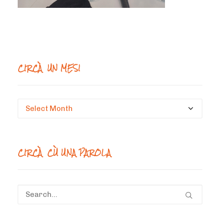
CIRCÀ UN MESI
Circà
un
mesi
CIRCÀ CÙ UNA PAROLA