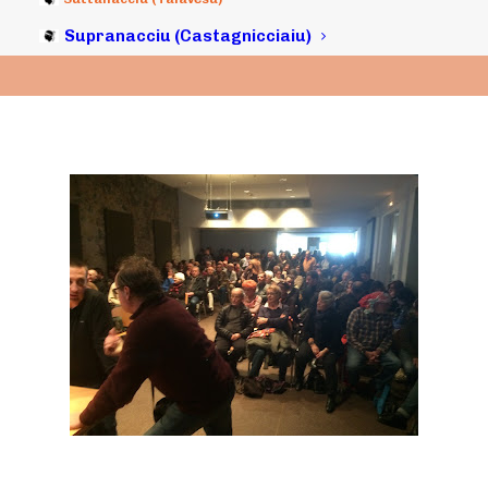
13/03/2016
|
IN
ARCHIVI
|
BY
MICHELI LECCIA
Supranacciu (Castagnicciaiu)