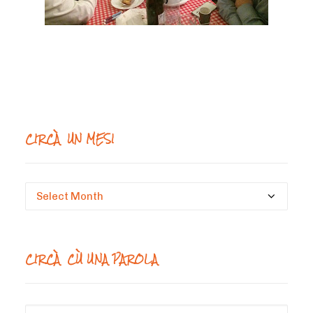
CIRCÀ UN MESI
Circà
un
mesi
CIRCÀ CÙ UNA PAROLA