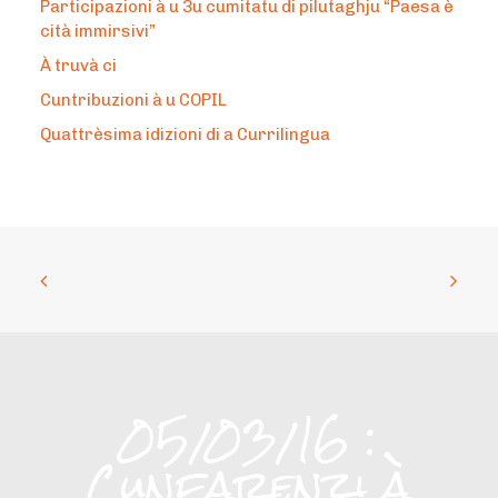
Participazioni à u 3u cumitatu di pilutaghju “Paesa è
cità immirsivi”
À truvà ci
Cuntribuzioni à u COPIL
Quattrèsima idizioni di a Currilingua
05/03/16 :
Cunfarenzi à