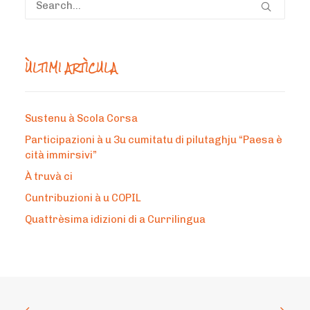
ÙLTIMI ARTÌCULA
Sustenu à Scola Corsa
Participazioni à u 3u cumitatu di pilutaghju “Paesa è
cità immirsivi”
À truvà ci
Cuntribuzioni à u COPIL
Quattrèsima idizioni di a Currilingua