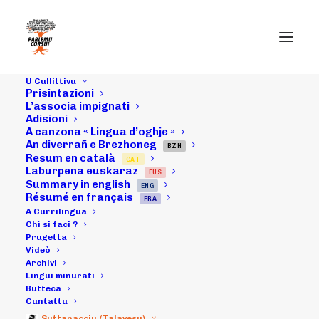
U Cullittivu
Prisintazioni
L’associa impignati
Adisioni
05/03/16 :
A canzona « Lingua d’oghje »
An diverrañ e Brezhoneg
Cunfarenzi à
BZH
Resum en català
CAT
Laburpena euskaraz
EUS
nantu à a
Summary in english
ENG
Résumé en français
FRA
Cuufficialità in
A Currilingua
Chì si faci ?
Prugetta
Bastia ;
Videò
Archivi
ritratta
Lingui minurati
Butteca
Cuntattu
Suttanacciu (Talavesu)