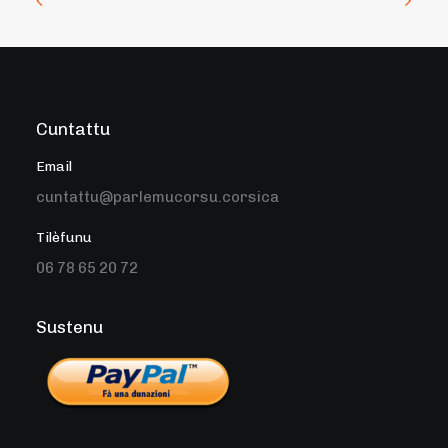
Cuntattu
Email
cuntattu@parlemucorsu.corsica
Tilèfunu
06 78 65 20 72
Sustenu