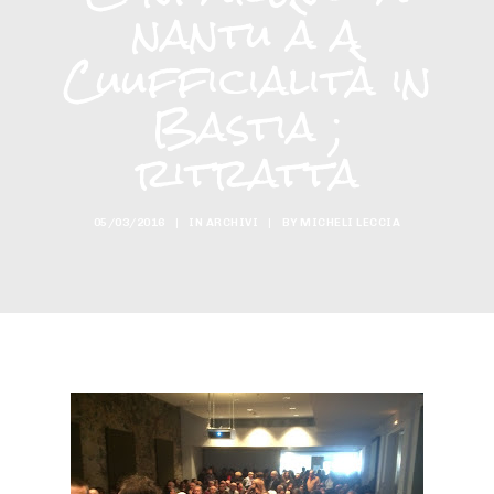
nantu à a
Cuufficialità in
Bastia ;
ritratta
05/03/2016
|
IN
ARCHIVI
|
BY
MICHELI LECCIA