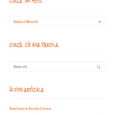
CIRCÀ UN MESI
Circà
un
mesi
CIRCÀ CÙ UNA PAROLA
ÙLTIMI ARTÌCULA
Sustenu à Scola Corsa