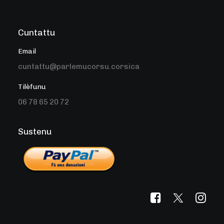
Cuntattu
Email
cuntattu@parlemucorsu.corsica
Tilèfunu
06 78 65 20 72
Sustenu