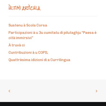
ÙLTIMI ARTÌCULA
Sustenu à Scola Corsa
Participazioni à u 3u cumitatu di pilutaghju “Paesa è
cità immirsivi”
À truvà ci
Cuntribuzioni à u COPIL
Quattrèsima idizioni di a Currilingua