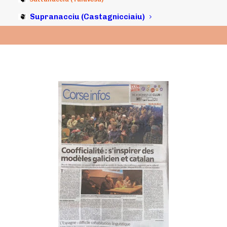
13/03/2016
|
IN
ARCHIVI
|
BY
MICHELI LECCIA
Supranacciu (Castagnicciaiu)