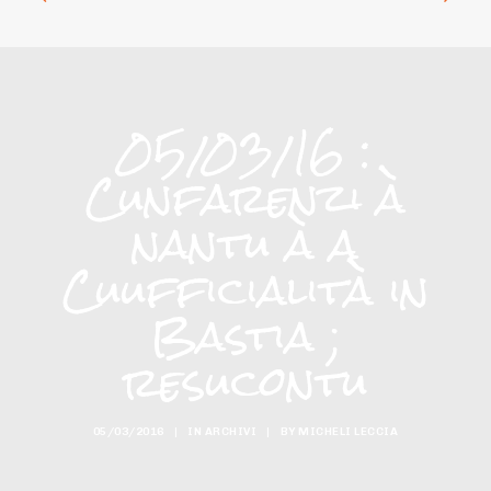
05/03/16 :
Cunfarenzi à
nantu à a
Cuufficialità in
Bastia ;
resucontu
05/03/2016
|
IN
ARCHIVI
|
BY
MICHELI LECCIA