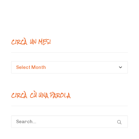
CIRCÀ UN MESI
Circà
un
mesi
CIRCÀ CÙ UNA PAROLA