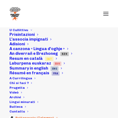
U Cullittivu
Prisintazioni
L’associa impignati
Adisioni
05/03/16 :
A canzona « Lingua d’oghje »
An diverrañ e Brezhoneg
Cunfarenzi à
BZH
Resum en català
CAT
Laburpena euskaraz
EUS
nantu à a
Summary in english
ENG
Résumé en français
FRA
Cuufficialità in
A Currilingua
Chì si faci ?
Prugetta
Bastia ;
Videò
Archivi
resucontu
Lingui minurati
Butteca
Cuntattu
Suttanacciu (Talavesu)