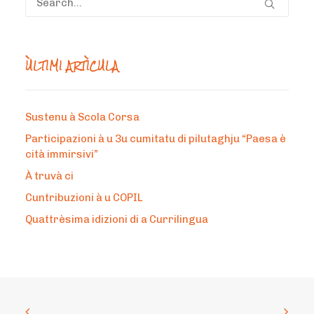
ÙLTIMI ARTÌCULA
Sustenu à Scola Corsa
Participazioni à u 3u cumitatu di pilutaghju “Paesa è
cità immirsivi”
À truvà ci
Cuntribuzioni à u COPIL
Quattrèsima idizioni di a Currilingua