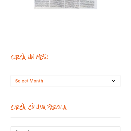
CIRCÀ UN MESI
Circà
un
mesi
CIRCÀ CÙ UNA PAROLA