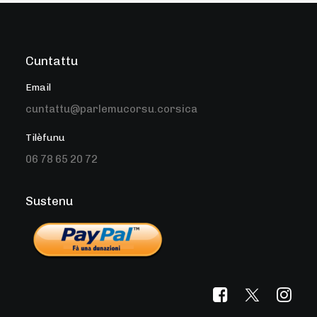
Cuntattu
Email
cuntattu@parlemucorsu.corsica
Tilèfunu
06 78 65 20 72
Sustenu