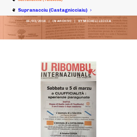
Ribombu, u JDC)
Supranacciu (Castagnicciaiu)
05/03/2016
|
IN
ARCHIVI
|
BY
MICHELI LECCIA