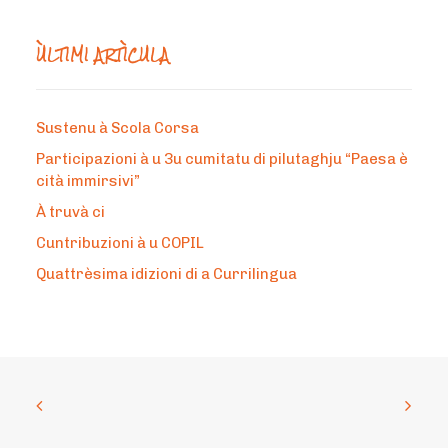
ÙLTIMI ARTÌCULA
Sustenu à Scola Corsa
Participazioni à u 3u cumitatu di pilutaghju “Paesa è
cità immirsivi”
À truvà ci
Cuntribuzioni à u COPIL
Quattrèsima idizioni di a Currilingua