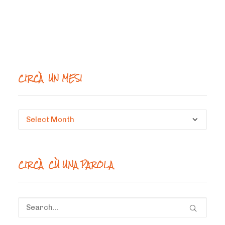
CIRCÀ UN MESI
Circà
un
mesi
CIRCÀ CÙ UNA PAROLA