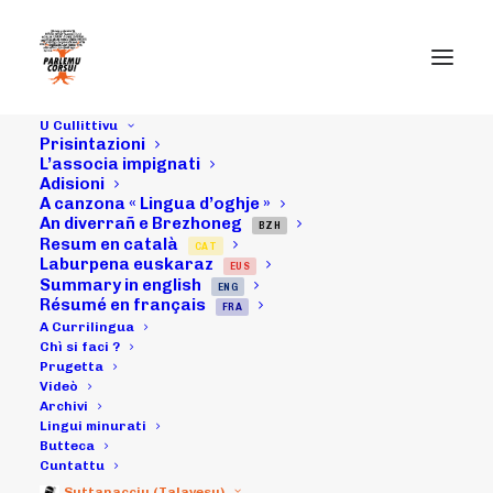
U Cullittivu
Prisintazioni
05/03/16 :
L’associa impignati
Adisioni
A canzona « Lingua d’oghje »
Cunfarenzi à
An diverrañ e Brezhoneg
BZH
Resum en català
CAT
nantu à a
Laburpena euskaraz
EUS
Summary in english
ENG
Cuufficialità in
Résumé en français
FRA
A Currilingua
Bastia ;
Chì si faci ?
Prugetta
Videò
l'artìcula par
Archivi
Lingui minurati
anuncià (U
Butteca
Cuntattu
Suttanacciu (Talavesu)