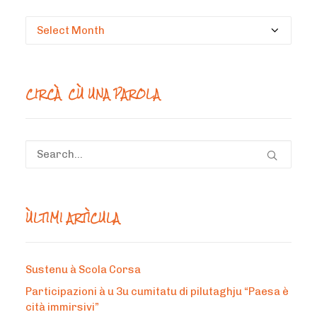
Circà
un
mesi
CIRCÀ CÙ UNA PAROLA
ÙLTIMI ARTÌCULA
Sustenu à Scola Corsa
Participazioni à u 3u cumitatu di pilutaghju “Paesa è
cità immirsivi”