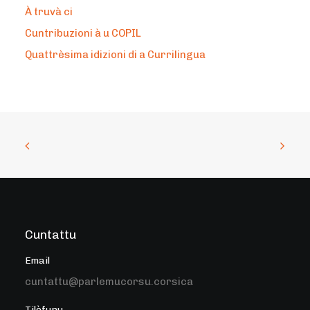
À truvà ci
Cuntribuzioni à u COPIL
Quattrèsima idizioni di a Currilingua
Cuntattu
Email
cuntattu@parlemucorsu.corsica
Tilèfunu