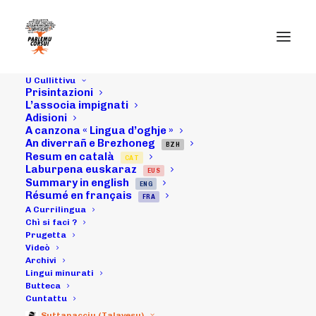
U Cullittivu
Prisintazioni
L’associa impignati
Adisioni
A canzona « Lingua d’oghje »
An diverrañ e Brezhoneg
04/07/21 :
BZH
Resum en català
CAT
Laburpena euskaraz
EUS
Ritratta à
Summary in english
ENG
Résumé en français
FRA
buleghju di a
A Currilingua
Chì si faci ?
Prugetta
Currilingua
Videò
Archivi
Lingui minurati
Butteca
23/07/2021
|
IN
ARCHIVI
|
BY
MICHELI LECCIA
Cuntattu
Suttanacciu (Talavesu)