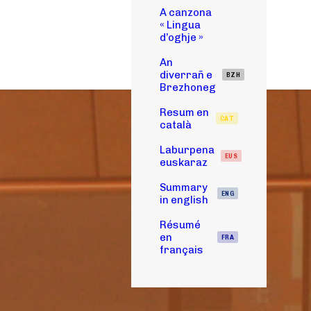
A canzona
« Lingua
d’oghje »
An
diverrañ e
BZH
Brezhoneg
Resum en
CAT
català
Laburpena
EUS
euskaraz
Summary
ENG
in english
Résumé
en
FRA
français