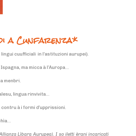
i a Cunfarenza*
 lingui cuufficiali in l’astituzioni aurupei).
 in Ispagna, ma micca à l’Auropa…
ata menbri
.
alesu, lingua rinvivita…
a contru à i formi d’upprissioni
.
cchìa…
llianza Lìbara Aurupea). I so iletti èrani incaricati