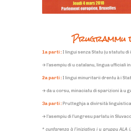
Prugrammu d
1a parti :
I lingui senza Statu (u statutu di i
🡪
l’asempiu di u catalanu, lingua ufficiali
2a parti :
I lingui minuritarii drentu à i St
🡪
da u corsu, minaciatu di sparizioni à u g
3a parti :
Prutteghja a divirsità linguìstic
🡪
l’asempiu di l’ungresu parlatu in Sluva
* cunfarenza à l’iniziativa i u gruppu ALA (A