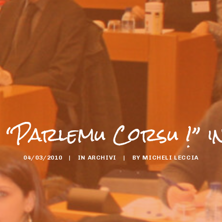
 “Parlemu Corsu !” 
04/03/2010
|
IN
ARCHIVI
|
BY
MICHELI LECCIA