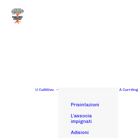
U Cullittivu
A Currilin
Prisintazioni
L’associa
impignati
Adisioni