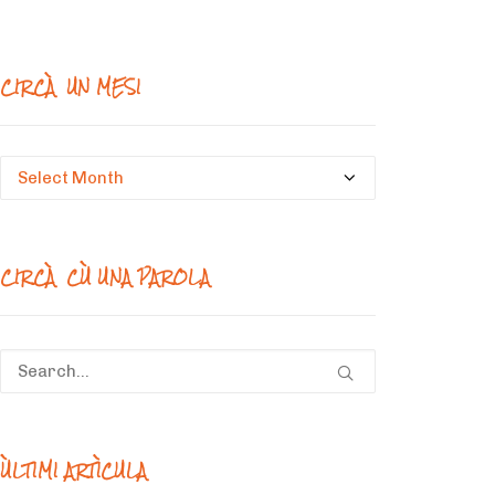
CIRCÀ UN MESI
Circà
un
mesi
CIRCÀ CÙ UNA PAROLA
ÙLTIMI ARTÌCULA