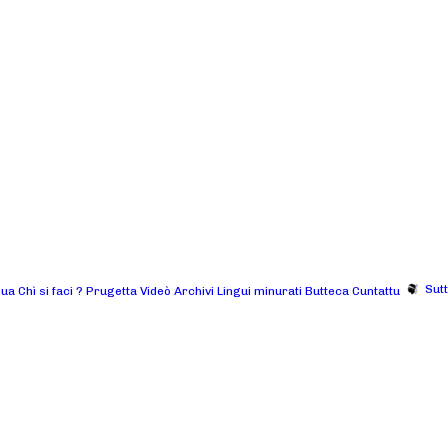
Sut
gua
Chì si faci ?
Prugetta
Videò
Archivi
Lingui minurati
Butteca
Cuntattu