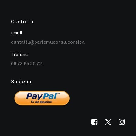
Cuntattu
Email
cuntattu@parlemucorsu.corsica
Tilèfunu
06 78 65 20 72
Sustenu