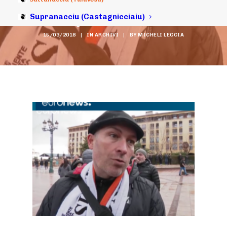
da EuroNews
Supranacciu (Castagnicciaiu)
15/03/2018
|
IN
ARCHIVI
|
BY
MICHELI LECCIA