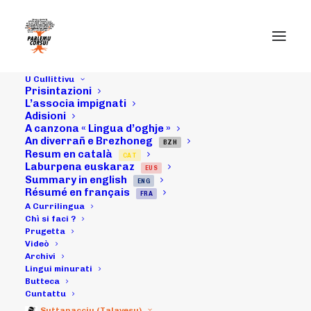
U Cullittivu
Prisintazioni
03/02/18 :
L’associa impignati
Adisioni
A canzona « Lingua d’oghje »
intarvista di
An diverrañ e Brezhoneg
BZH
Resum en català
CAT
Dumènicu
Laburpena euskaraz
EUS
Summary in english
ENG
Delporto
Résumé en français
FRA
A Currilingua
(membru di u CA
Chì si faci ?
Prugetta
Videò
di
Archivi
Lingui minurati
ParlemuCorsu!)
Butteca
Cuntattu
Suttanacciu (Talavesu)