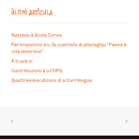
ÙLTIMI ARTÌCULA
Sustenu à Scola Corsa
Participazioni à u 3u cumitatu di pilutaghju “Paesa è
cità immirsivi”
À truvà ci
Cuntribuzioni à u COPIL
Quattrèsima idizioni di a Currilingua