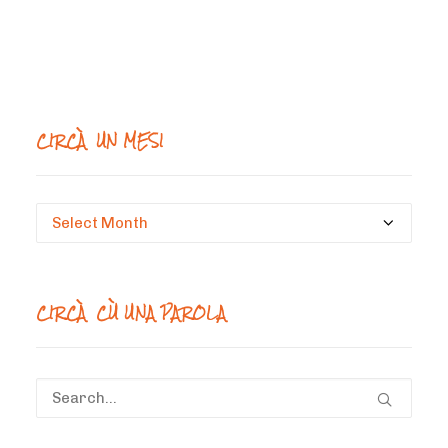
CIRCÀ UN MESI
Circà
un
mesi
CIRCÀ CÙ UNA PAROLA