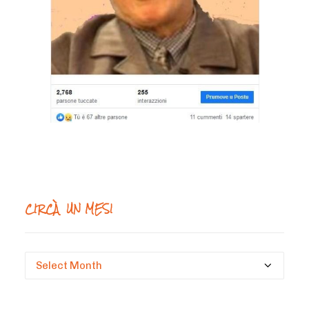
CIRCÀ UN MESI
Circà
un
mesi