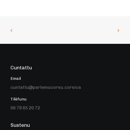
Cuntattu
Email
cuntattu@parlemucorsu.corsica
Tilèfunu
06 78 65 20 72
Sustenu