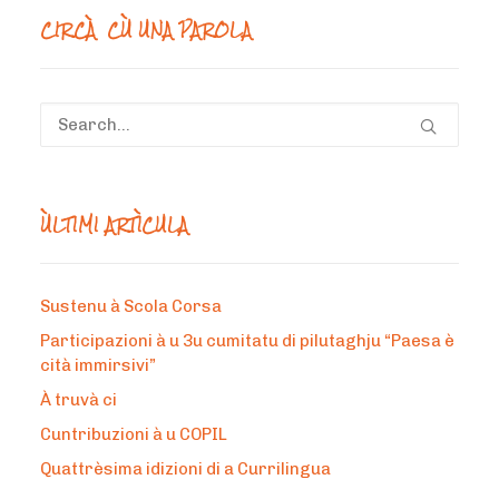
CIRCÀ CÙ UNA PAROLA
ÙLTIMI ARTÌCULA
Sustenu à Scola Corsa
Participazioni à u 3u cumitatu di pilutaghju “Paesa è
cità immirsivi”
À truvà ci
Cuntribuzioni à u COPIL
Quattrèsima idizioni di a Currilingua