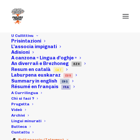
U Cullittivu
Prisintazioni
L’associa impignati
Adisioni
A canzona « Lingua d’oghje »
An diverrañ e Brezhoneg
02/10/19 :
BZH
Resum en català
CAT
Laburpena euskaraz
EUS
Umaghju à Jean-
Summary in english
ENG
Résumé en français
FRA
Baptiste
A Currilingua
Chì si faci ?
Prugetta
Marcellesi.
Videò
Archivi
Lingui minurati
Butteca
02/10/2019
|
IN
ARCHIVI
|
BY
MICHELI LECCIA
Cuntattu
Suttanacciu (Talavesu)