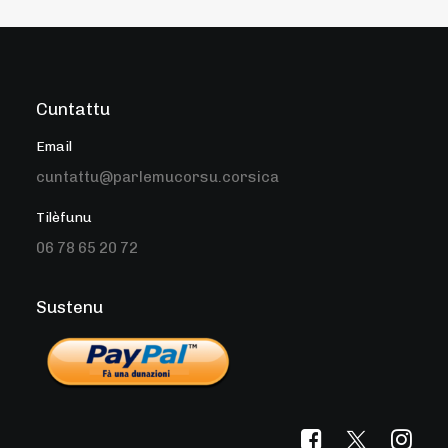
Cuntattu
Email
cuntattu@parlemucorsu.corsica
Tilèfunu
06 78 65 20 72
Sustenu