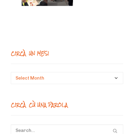
CIRCÀ UN MESI
Circà
un
mesi
CIRCÀ CÙ UNA PAROLA