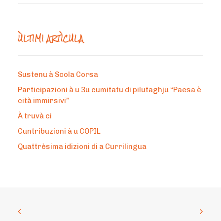
ÙLTIMI ARTÌCULA
Sustenu à Scola Corsa
Participazioni à u 3u cumitatu di pilutaghju “Paesa è
cità immirsivi”
À truvà ci
Cuntribuzioni à u COPIL
Quattrèsima idizioni di a Currilingua