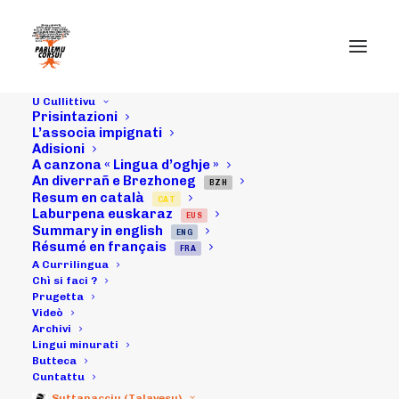
U Cullittivu
Prisintazioni
L’associa impignati
Adisioni
A canzona « Lingua d’oghje »
An diverrañ e Brezhoneg
01/10/24 : i nosci
BZH
Resum en català
CAT
Laburpena euskaraz
EUS
ringraziamenta
Summary in english
ENG
Résumé en français
FRA
dopu à a
A Currilingua
Chì si faci ?
Prugetta
Currilingua.
Videò
Archivi
Lingui minurati
Butteca
05/10/2024
|
IN
ARCHIVI
|
BY
MICHELI LECCIA
Cuntattu
Suttanacciu (Talavesu)