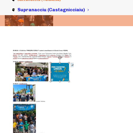
08/06/2024
|
IN
ARCHIVI
|
BY
MICHELI LECCIA
Supranacciu (Castagnicciaiu)