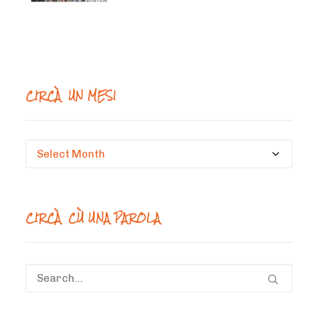
CIRCÀ UN MESI
Circà
un
mesi
CIRCÀ CÙ UNA PAROLA