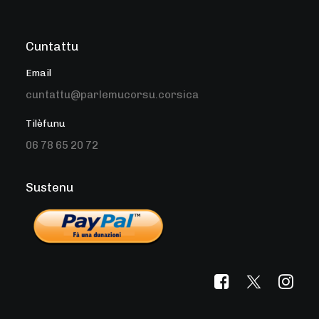
Cuntattu
Email
cuntattu@parlemucorsu.corsica
Tilèfunu
06 78 65 20 72
Sustenu