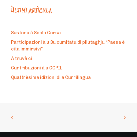
ÙLTIMI ARTÌCULA
Sustenu à Scola Corsa
Participazioni à u 3u cumitatu di pilutaghju “Paesa è
cità immirsivi”
À truvà ci
Cuntribuzioni à u COPIL
Quattrèsima idizioni di a Currilingua