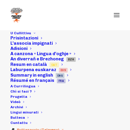
U Cullittivu
Prisintazioni
L’associa impignati
Adisioni
01/06/24 :
A canzona « Lingua d’oghje »
An diverrañ e Brezhoneg
"Parlemu Corsu
BZH
Resum en català
CAT
Laburpena euskaraz
EUS
!" susteni a
Summary in english
ENG
Résumé en français
FRA
mubilizazioni di
A Currilingua
Chì si faci ?
Prugetta
Scola Corsa è di
Videò
Archivi
PQVNL
Lingui minurati
Butteca
Cuntattu
Suttanacciu (Talavesu)