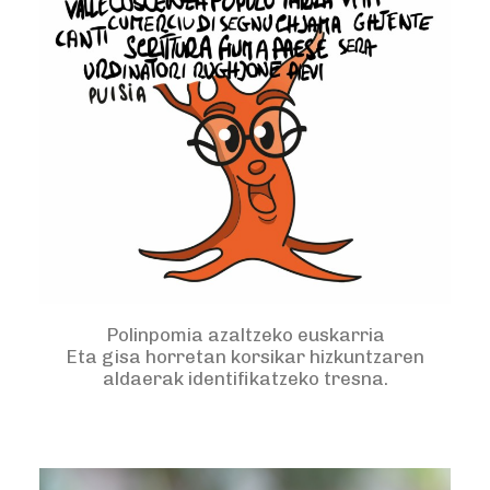
Polinpomia azaltzeko euskarria
Eta gisa horretan korsikar hizkuntzaren
aldaerak identifikatzeko tresna.