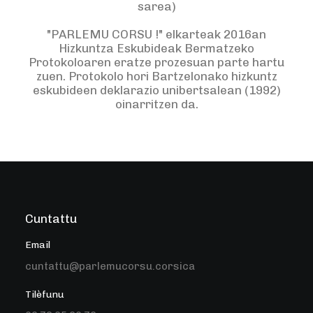
sarea)
"PARLEMU CORSU !" elkarteak 2016an
Hizkuntza Eskubideak Bermatzeko
Protokoloaren eratze prozesuan parte hartu
zuen.
Protokolo
hori Bartzelonako hizkuntz
eskubideen deklarazio unibertsalean (1992)
oinarritzen da.
Cuntattu
Email
cuntattu@parlemucorsu.corsica
Tilèfunu