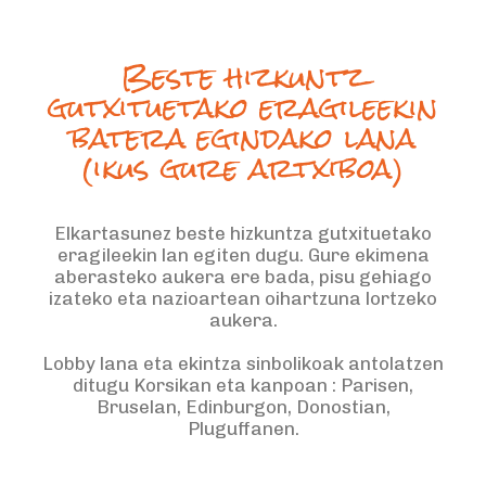
Beste hizkuntz
gutxituetako eragileekin
batera egindako lana
(ikus gure
artxiboa
)
Elkartasunez beste hizkuntza gutxituetako
eragileekin lan egiten dugu. Gure ekimena
aberasteko aukera ere bada, pisu gehiago
izateko eta nazioartean oihartzuna lortzeko
aukera.
Lobby lana eta ekintza sinbolikoak antolatzen
ditugu Korsikan eta kanpoan : Parisen,
Bruselan, Edinburgon, Donostian,
Pluguffanen.