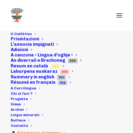
U Cullittivu
Prisintazioni
L’associa impignati
Adisioni
U sustenu di i
A canzona « Lingua d’oghje »
pulìtichi
An diverrañ e Brezhoneg
BZH
Resum en català
CAT
Laburpena euskaraz
EUS
Summary in english
ENG
Résumé en français
FRA
A Currilingua
Chì si faci ?
Prugetta
Videò
Archivi
Lingui minurati
Butteca
Cuntattu
Dinò unu insembu beddu variu di
Suttanacciu (Talavesu)