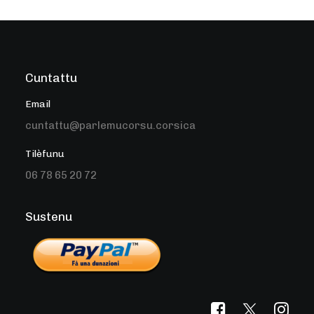
Cuntattu
Email
cuntattu@parlemucorsu.corsica
Tilèfunu
06 78 65 20 72
Sustenu