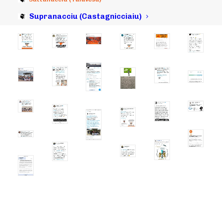
pulìtichi susteni sempri a dimarchja :
Supranacciu (Castagnicciaiu)