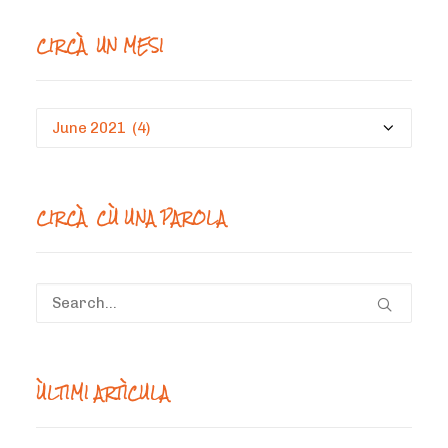
CIRCÀ UN MESI
Circà
un
mesi
CIRCÀ CÙ UNA PAROLA
ÙLTIMI ARTÌCULA