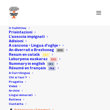
U Cullittivu
Prisintazioni
L’associa impignati
Adisioni
A canzona « Lingua d’oghje »
An diverrañ e Brezhoneg
BZH
Resum en català
CAT
Laburpena euskaraz
EUS
Summary in english
ENG
Résumé en français
FRA
Day: June 5, 2021
A Currilingua
Chì si faci ?
Prugetta
Videò
Archivi
Lingui minurati
Butteca
Cuntattu
Suttanacciu (Talavesu)