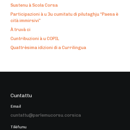
Sustenu à Scola Corsa
Participazioni à u 3u cumitatu di pilutaghju “Paesa è
cità immirsivi”
À truvà ci
Cuntribuzioni à u COPIL
Quattrèsima idizioni di a Currilingua
Cuntattu
Email
cuntattu@parlemucorsu.corsica
Tilèfunu