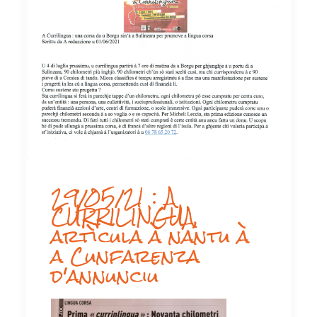
29/05/21 : A
CURRILINGUA,
artìcula à nantu à
a Cunfarenza
d'annunciu