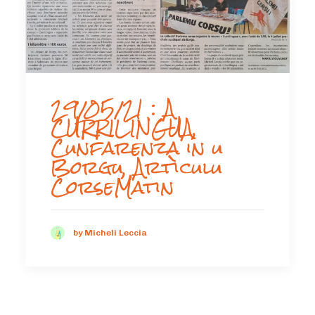
29/05/21 : A
CURRILINGUA,
Cunfarenza in u
Borgu, Artìculu
CorseMatin
by Micheli Leccia