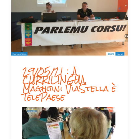
29/05/21 : A
CURRILINGUA,
Màghjini VìaStella è
TelePaese