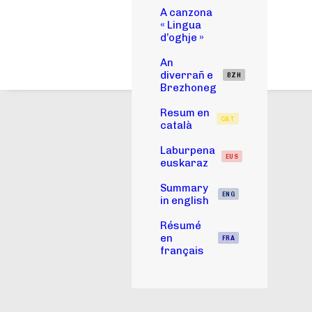
A canzona
« Lingua
d’oghje »
An
diverrañ e
BZH
Brezhoneg
Resum en
CAT
català
Laburpena
EUS
euskaraz
Summary
ENG
in english
Résumé
en
FRA
français