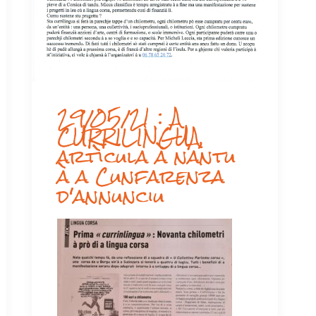
29/05/21 : A
CURRILINGUA,
artìcula à nantu
à a Cunfarenza
d'annunciu