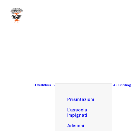
U Cullittivu
A Currilin
Prisintazioni
L’associa
impignati
Adisioni