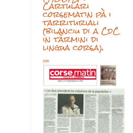
Cartulari
corsematin pà i
tarrituriali
(bilanciu di a CdC
in tàrmini di
lingua corsa).
cm