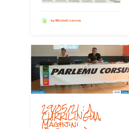
by Micheli Leccia
29/05/21 : A
CURRILINGUA,
Màghjini