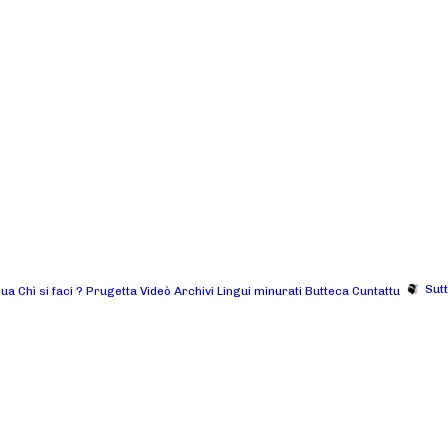
Sut
gua
Chì si faci ?
Prugetta
Videò
Archivi
Lingui minurati
Butteca
Cuntattu