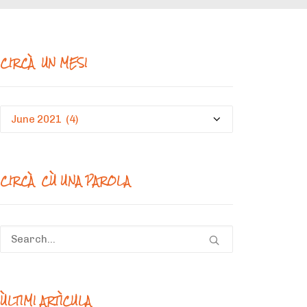
CIRCÀ UN MESI
Circà
un
mesi
CIRCÀ CÙ UNA PAROLA
ÙLTIMI ARTÌCULA