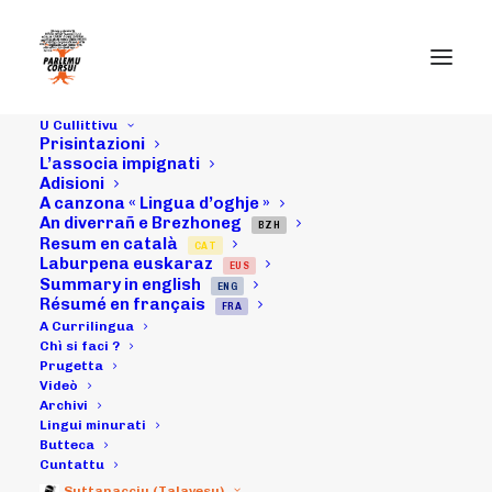
U Cullittivu
Prisintazioni
L’associa impignati
Adisioni
A canzona « Lingua d’oghje »
An diverrañ e Brezhoneg
BZH
Resum en català
CAT
Laburpena euskaraz
EUS
Summary in english
ENG
Day: August 17,
Résumé en français
FRA
A Currilingua
2011
Chì si faci ?
Prugetta
Videò
Archivi
Lingui minurati
Butteca
Cuntattu
Suttanacciu (Talavesu)