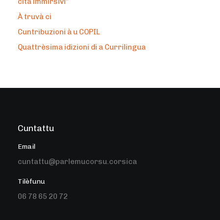
cità immirsivi”
À truvà ci
Cuntribuzioni à u COPIL
Quattrèsima idizioni di a Currilingua
Cuntattu
Email
cuntattu@parlemucorsu.corsica
Tilèfunu
06 78 65 20 72