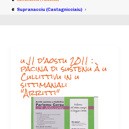
Supranacciu (Castagnicciaiu)
u 11 d'aostu 2011 :
pàcina di sustenu à u
Cullittivu in u
sittimanali
"Arritti"