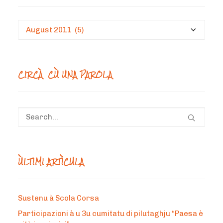
Circà
un
mesi
CIRCÀ CÙ UNA PAROLA
ÙLTIMI ARTÌCULA
Sustenu à Scola Corsa
Participazioni à u 3u cumitatu di pilutaghju “Paesa è